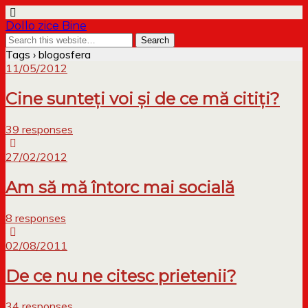
Dollo zice Bine
Tags › blogosfera
11/05/2012
Cine sunteți voi și de ce mă citiți?
39 responses
27/02/2012
Am să mă întorc mai socială
8 responses
02/08/2011
De ce nu ne citesc prietenii?
34 responses