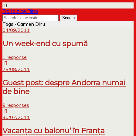
Dollo zice Bine
Tags › Carmen Dinu
04/09/2011
Un week-end cu spumă
1 response
28/08/2011
Guest post: despre Andorra numai
de bine
9 responses
30/07/2011
Vacanța cu balonu’ în Franța