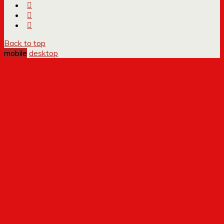
Back to top
mobile
desktop