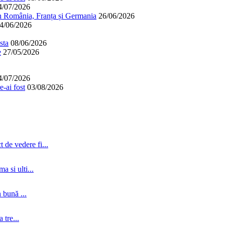
4/07/2026
în România, Franța și Germania
26/06/2026
4/06/2026
sta
08/06/2026
e
27/05/2026
4/07/2026
-ai fost
03/08/2026
 de vedere fi...
a si ulti...
 bună ...
tre...