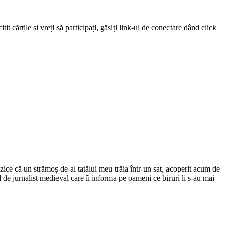
 cărțile și vreți să participați, găsiți link-ul de conectare dând click
ce că un strămoș de-al tatălui meu trăia într-un sat, acoperit acum de
el de jurnalist medieval care îi informa pe oameni ce biruri li s-au mai