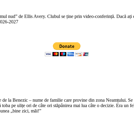
 nud” de Ellis Avery. Clubul se ține prin video-conferință. Dacă ați citit
n 2026-2027
e de la Benezic – nume de familie care provine din zona Neamțului. Se zi
tă toba pe ulițe ori de câte ori stăpânirea mai lua câte o decizie. Era un f
punea „bine zici, măi!”