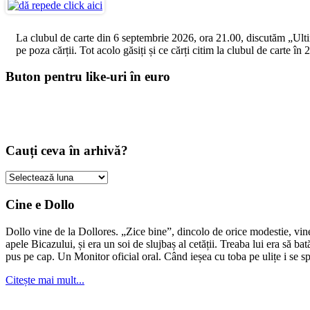
La clubul de carte din 6 septembrie 2026, ora 21.00, discutăm „Ultimul
pe poza cărții. Tot acolo găsiți și ce cărți citim la clubul de carte î
Buton pentru like-uri în euro
Cauți ceva în arhivă?
Cauți
ceva
în
Cine e Dollo
arhivă?
Dollo vine de la Dollores. „Zice bine”, dincolo de orice modestie, vin
apele Bicazului, și era un soi de slujbaș al cetății. Treaba lui era să ba
pus pe cap. Un Monitor oficial oral. Când ieșea cu toba pe ulițe i se s
Citește mai mult...