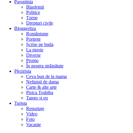
Pașoptista
Blasfemii
Politice
Tzepe
Drepturi civile
Bloggeritza
Românisme
Portrete
Scrise pe buda
La moșie
Diverse
Promo
În neagra străinătate
Plezirista
Ceva bun de la mama
Nelinisti de dama
Carte & alte arte
Pisica Toshiba
Tango și eu
Turista
Reportaje
Video
Foto
Vacante