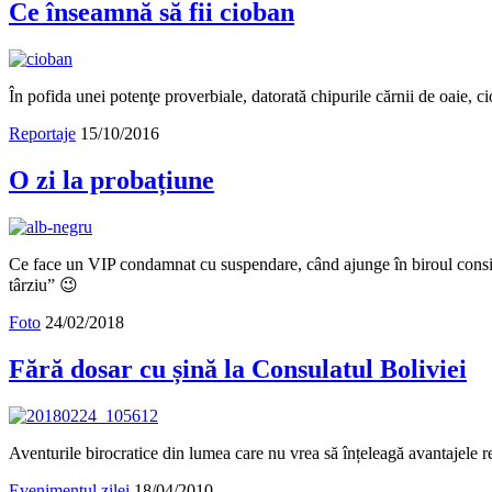
Ce înseamnă să fii cioban
În pofida unei potenţe proverbiale, datorată chipurile cărnii de oaie, cio
Reportaje
15/10/2016
O zi la probațiune
Ce face un VIP condamnat cu suspendare, când ajunge în biroul consilie
târziu” 😉
Foto
24/02/2018
Fără dosar cu șină la Consulatul Boliviei
Aventurile birocratice din lumea care nu vrea să înțeleagă avantajele ren
Evenimentul zilei
18/04/2010