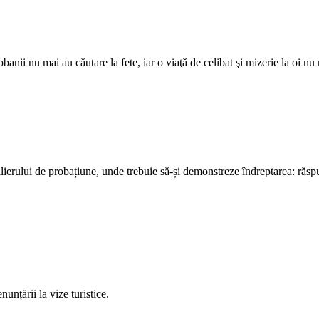
banii nu mai au căutare la fete, iar o viaţă de celibat şi mizerie la oi nu 
rului de probațiune, unde trebuie să-și demonstreze îndreptarea: răspun
unțării la vize turistice.