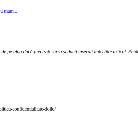
cu mam...
e pe blog dacă precizați sursa și dacă inserați link către articol. Pentr
itica-confidentialitate-dollo/