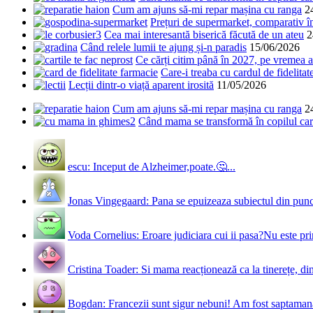
Cum am ajuns să-mi repar mașina cu ranga
2
Prețuri de supermarket, comparativ 
Cea mai interesantă biserică făcută de un ateu
2
Când relele lumii te ajung și-n paradis
15/06/2026
Ce cărți citim până în 2027, pe vremea a
Care-i treaba cu cardul de fidelitat
Lecții dintr-o viață aparent irosită
11/05/2026
Cum am ajuns să-mi repar mașina cu ranga
2
Când mama se transformă în copilul care
escu: Inceput de Alzheimer,poate.🤔...
Jonas Vingegaard: Pana se epuizeaza subiectul din punct
Voda Cornelius: Eroare judiciara cui ii pasa?Nu este prim
Cristina Toader: Si mama reacționează ca la tinerețe, din
Bogdan: Francezii sunt sigur nebuni! Am fost saptamana 