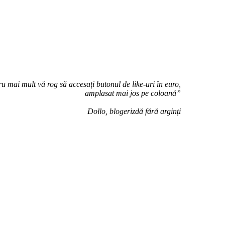
u mai mult vă rog să accesați butonul de like-uri în euro,
amplasat mai jos pe coloană”
Dollo, blogerizdă fără arginți