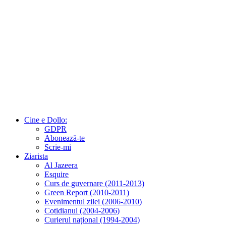
Cine e Dollo:
GDPR
Abonează-te
Scrie-mi
Ziarista
Al Jazeera
Esquire
Curs de guvernare (2011-2013)
Green Report (2010-2011)
Evenimentul zilei (2006-2010)
Cotidianul (2004-2006)
Curierul național (1994-2004)