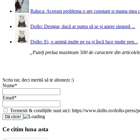
Raluca: Aceeasi problema o are constant si mama mea 
Dollo: Desigur, dacă ar putea să se și apere singură ...
Dollo: Ei, o animă multe pe ea și încă face multe pen...
„Puteți prelua maximum 500 de caractere din articolele d
Scriu rar, deci merită să te abonezi :)
Nume*
Email*
Termenii & condițiile sunt aici: https://www.dollo.ro/dollo-press/pol
Ce citim luna asta