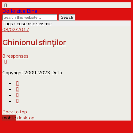
Dollo zice Bine
Tags › case risc seismic
08/02/2017
Ghinionul sfinților
8 responses
Copyright 2009-2023 Dollo
Back to top
mobile
desktop