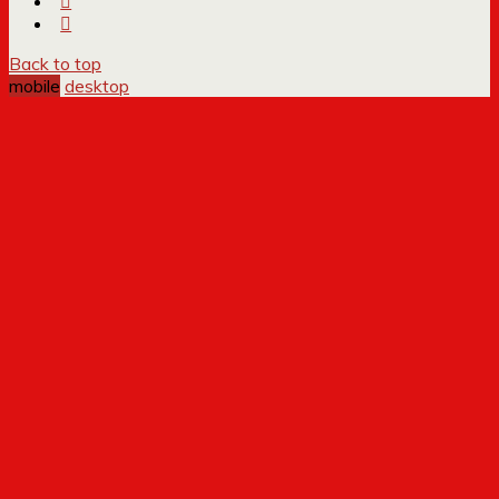
Back to top
mobile
desktop