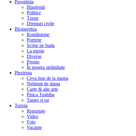
Pașoptista
Blasfemii
Politice
Tzepe
Drepturi civile
Bloggeritza
Românisme
Portrete
Scrise pe buda
La moșie
Diverse
Promo
În neagra străinătate
Plezirista
Ceva bun de la mama
Nelinisti de dama
Carte & alte arte
Pisica Toshiba
Tango și eu
Turista
Reportaje
Video
Foto
Vacante