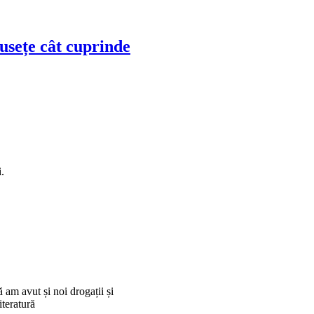
musețe cât cuprinde
.
 am avut și noi drogații și
iteratură