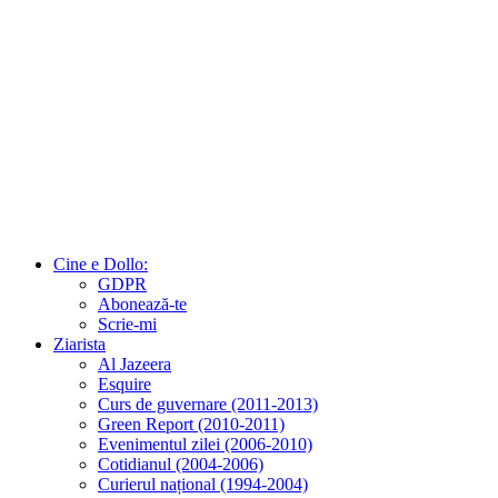
Cine e Dollo:
GDPR
Abonează-te
Scrie-mi
Ziarista
Al Jazeera
Esquire
Curs de guvernare (2011-2013)
Green Report (2010-2011)
Evenimentul zilei (2006-2010)
Cotidianul (2004-2006)
Curierul național (1994-2004)