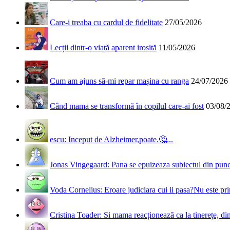
Care-i treaba cu cardul de fidelitate
27/05/2026
Lecții dintr-o viață aparent irosită
11/05/2026
Cum am ajuns să-mi repar mașina cu ranga
24/07/2026
Când mama se transformă în copilul care-ai fost
03/08/
escu: Inceput de Alzheimer,poate.🤔...
Jonas Vingegaard: Pana se epuizeaza subiectul din punct
Voda Cornelius: Eroare judiciara cui ii pasa?Nu este prim
Cristina Toader: Si mama reacționează ca la tinerețe, din