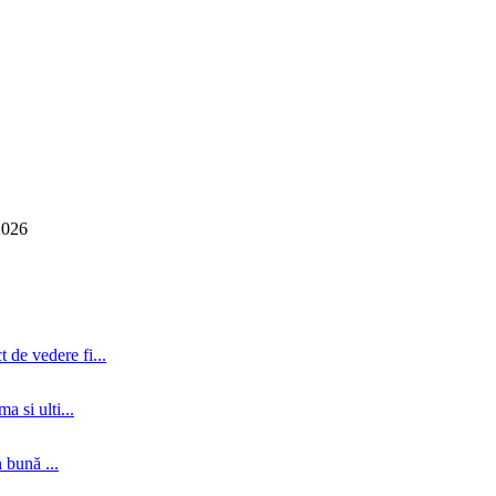
2026
 de vedere fi...
a si ulti...
 bună ...