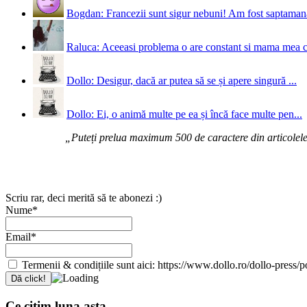
Bogdan: Francezii sunt sigur nebuni! Am fost saptamana 
Raluca: Aceeasi problema o are constant si mama mea 
Dollo: Desigur, dacă ar putea să se și apere singură ...
Dollo: Ei, o animă multe pe ea și încă face multe pen...
„Puteți prelua maximum 500 de caractere din articolele d
Scriu rar, deci merită să te abonezi :)
Nume*
Email*
Termenii & condițiile sunt aici: https://www.dollo.ro/dollo-press/pol
Ce citim luna asta