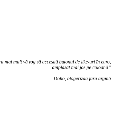
u mai mult vă rog să accesați butonul de like-uri în euro,
amplasat mai jos pe coloană”
Dollo, blogerizdă fără arginți