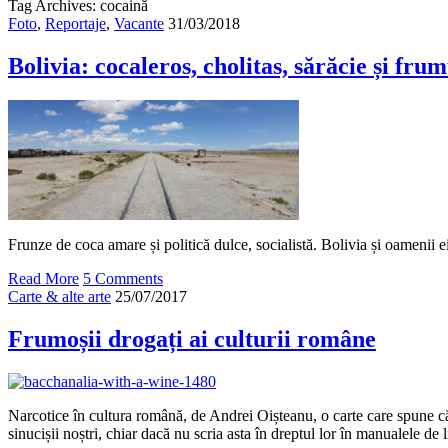
Tag Archives: cocaină
Foto
,
Reportaje
,
Vacante
31/03/2018
Bolivia: cocaleros, cholitas, sărăcie și fru
Frunze de coca amare și politică dulce, socialistă. Bolivia și oamenii ei
Read More
5 Comments
Carte & alte arte
25/07/2017
Frumoșii drogați ai culturii române
Narcotice în cultura română, de Andrei Oișteanu, o carte care spune că
sinucișii noștri, chiar dacă nu scria asta în dreptul lor în manualele de l