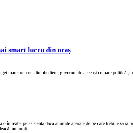
ai smart lucru din oraș
get mare, un consiliu obedient, guvernul de aceeași culoare politică și m
 și o întreabă pe asistentă dacă anumite aparate de pe care trebuie să ia p
pleacă mulțumit