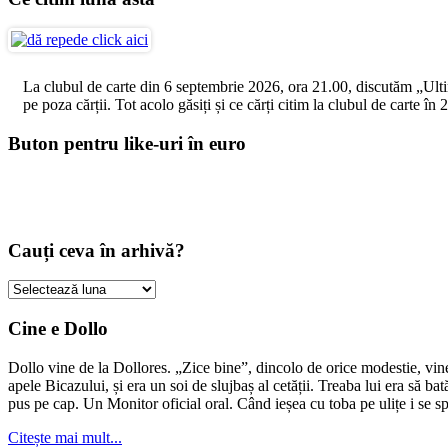
La clubul de carte din 6 septembrie 2026, ora 21.00, discutăm „Ultimul
pe poza cărții. Tot acolo găsiți și ce cărți citim la clubul de carte î
Buton pentru like-uri în euro
Cauți ceva în arhivă?
Cauți
ceva
în
Cine e Dollo
arhivă?
Dollo vine de la Dollores. „Zice bine”, dincolo de orice modestie, vin
apele Bicazului, și era un soi de slujbaș al cetății. Treaba lui era să ba
pus pe cap. Un Monitor oficial oral. Când ieșea cu toba pe ulițe i se s
Citește mai mult...