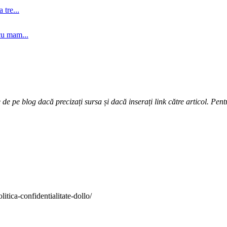
tre...
cu mam...
e pe blog dacă precizați sursa și dacă inserați link către articol. Pentr
itica-confidentialitate-dollo/