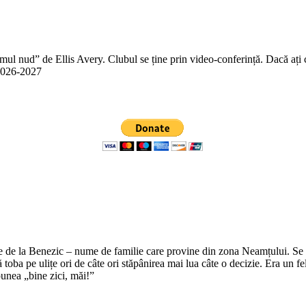
 nud” de Ellis Avery. Clubul se ține prin video-conferință. Dacă ați citit
n 2026-2027
e de la Benezic – nume de familie care provine din zona Neamțului. Se zi
tă toba pe ulițe ori de câte ori stăpânirea mai lua câte o decizie. Era un f
punea „bine zici, măi!”