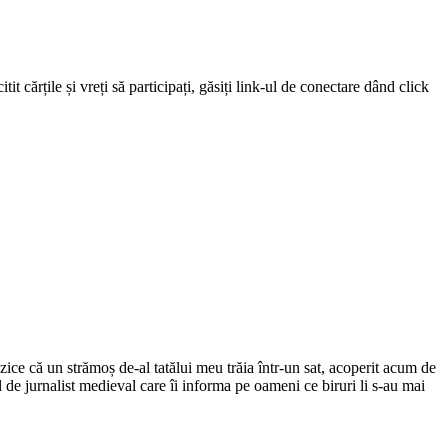
 cărțile și vreți să participați, găsiți link-ul de conectare dând click
ce că un strămoș de-al tatălui meu trăia într-un sat, acoperit acum de
el de jurnalist medieval care îi informa pe oameni ce biruri li s-au mai