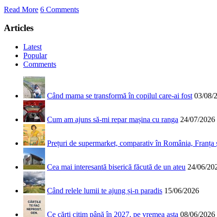
Read More
6 Comments
Articles
Latest
Popular
Comments
Când mama se transformă în copilul care-ai fost
03/08/
Cum am ajuns să-mi repar mașina cu ranga
24/07/2026
Prețuri de supermarket, comparativ în România, Franța
Cea mai interesantă biserică făcută de un ateu
24/06/20
Când relele lumii te ajung și-n paradis
15/06/2026
Ce cărți citim până în 2027, pe vremea asta
08/06/2026