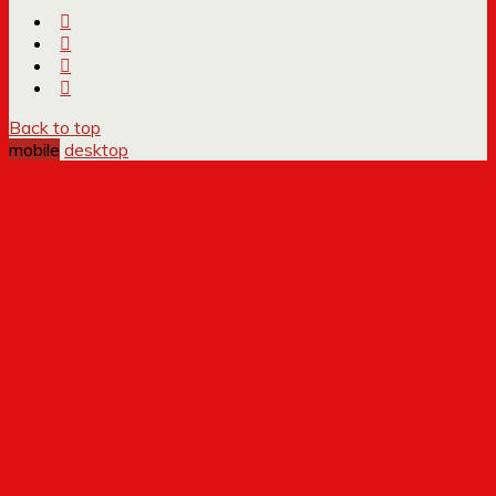
Back to top
mobile
desktop