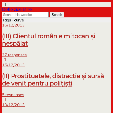
Dollo zice Bine
Tags › curve
16/12/2013
(III) Clientul român e mitocan și
nespălat
37 responses
15/12/2013
(II) Prostituatele, distracție și sursă
de venit pentru polițiști
5 responses
13/12/2013