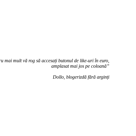
u mai mult vă rog să accesați butonul de like-uri în euro,
amplasat mai jos pe coloană”
Dollo, blogerizdă fără arginți