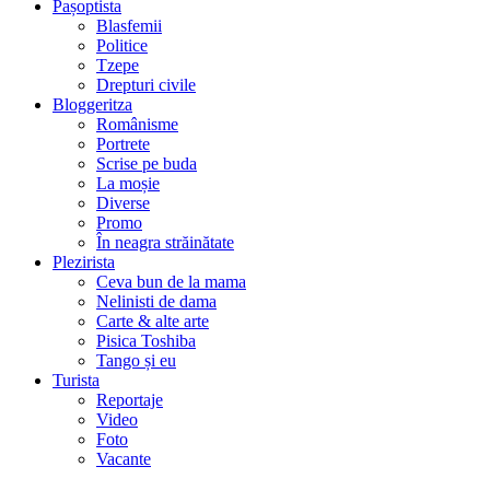
Pașoptista
Blasfemii
Politice
Tzepe
Drepturi civile
Bloggeritza
Românisme
Portrete
Scrise pe buda
La moșie
Diverse
Promo
În neagra străinătate
Plezirista
Ceva bun de la mama
Nelinisti de dama
Carte & alte arte
Pisica Toshiba
Tango și eu
Turista
Reportaje
Video
Foto
Vacante