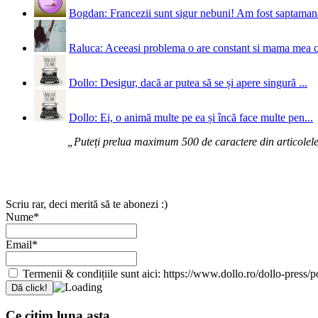
Bogdan: Francezii sunt sigur nebuni! Am fost saptamana 
Raluca: Aceeasi problema o are constant si mama mea 
Dollo: Desigur, dacă ar putea să se și apere singură ...
Dollo: Ei, o animă multe pe ea și încă face multe pen...
„Puteți prelua maximum 500 de caractere din articolele d
Scriu rar, deci merită să te abonezi :)
Nume*
Email*
Termenii & condițiile sunt aici: https://www.dollo.ro/dollo-press/pol
Ce citim luna asta