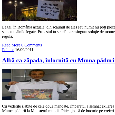
Legal, în România actuală, din scaunul de ales sau numit nu poți pleca
sau cu mâinile legate. Protestul în stradă pare singura soluție de momen
regulă.
Read More
0 Comments
Politice
16/09/2011
Albă ca zăpada, înlocuită cu Muma păduri
Cu vederile slăbite de cele două mandate, Împăratul a semnat exilarea
Mumei pădurii la Ministerul muncii. Piticii joacă de bucurie pe creieri