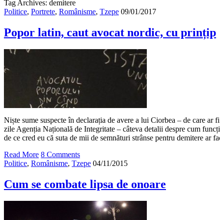
Tag Archives: demitere
Politice
,
Portrete
,
Românisme
,
Tzepe
09/01/2017
Popor latin, caut avocat nordic, cu prințip
Niște sume suspecte în declarația de avere a lui Ciorbea – de care ar fi
zile Agenția Națională de Integritate – câteva detalii despre cum func
de ce cred eu că suta de mii de semnături strânse pentru demitere ar fa
Read More
8 Comments
Politice
,
Românisme
,
Tzepe
04/11/2015
Cum se combate lipsa de onoare