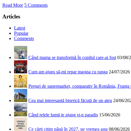
Read More
5 Comments
Articles
Latest
Popular
Comments
Când mama se transformă în copilul care-ai fost
03/08/
Cum am ajuns să-mi repar mașina cu ranga
24/07/2026
Prețuri de supermarket, comparativ în România, Franța
Cea mai interesantă biserică făcută de un ateu
24/06/20
Când relele lumii te ajung și-n paradis
15/06/2026
Ce cărți citim până în 2027, pe vremea asta
08/06/2026