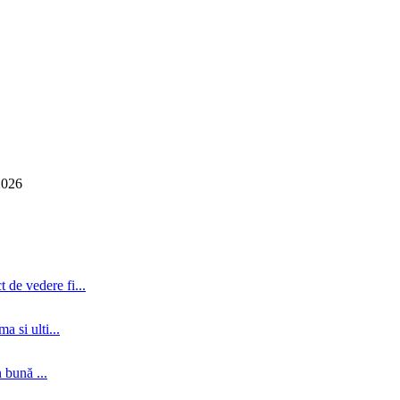
2026
 de vedere fi...
a si ulti...
 bună ...