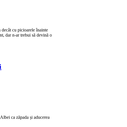
 decât cu picioarele înainte
t, dar n-ar trebui să devină o
i
 Albei ca zăpada și aducerea