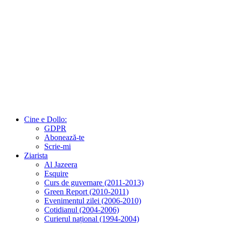
Cine e Dollo:
GDPR
Abonează-te
Scrie-mi
Ziarista
Al Jazeera
Esquire
Curs de guvernare (2011-2013)
Green Report (2010-2011)
Evenimentul zilei (2006-2010)
Cotidianul (2004-2006)
Curierul național (1994-2004)