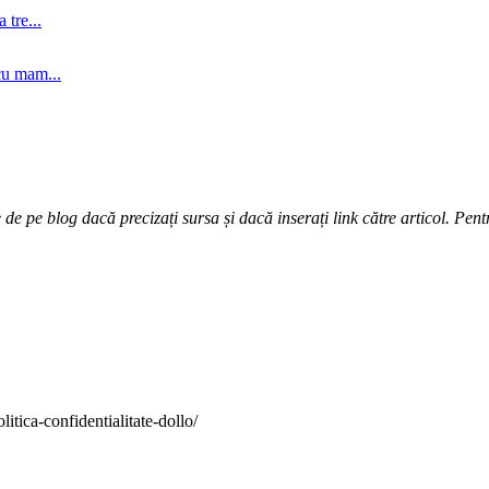
tre...
cu mam...
e pe blog dacă precizați sursa și dacă inserați link către articol. Pentr
itica-confidentialitate-dollo/