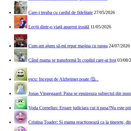
Care-i treaba cu cardul de fidelitate
27/05/2026
Lecții dintr-o viață aparent irosită
11/05/2026
Cum am ajuns să-mi repar mașina cu ranga
24/07/2026
Când mama se transformă în copilul care-ai fost
03/08/
escu: Inceput de Alzheimer,poate.🤔...
Jonas Vingegaard: Pana se epuizeaza subiectul din punct
Voda Cornelius: Eroare judiciara cui ii pasa?Nu este prim
Cristina Toader: Si mama reacționează ca la tinerețe, din