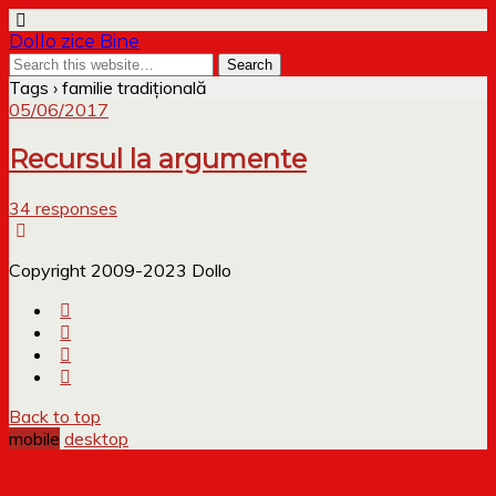
Dollo zice Bine
Tags › familie tradițională
05/06/2017
Recursul la argumente
34 responses
Copyright 2009-2023 Dollo
Back to top
mobile
desktop