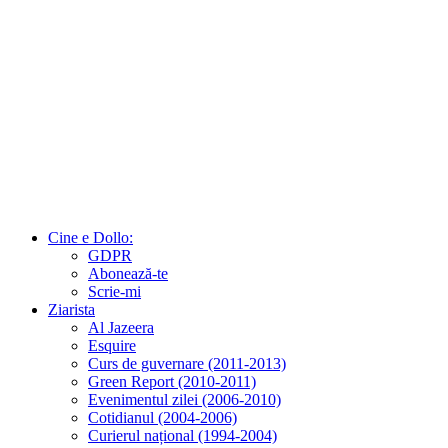
Cine e Dollo:
GDPR
Abonează-te
Scrie-mi
Ziarista
Al Jazeera
Esquire
Curs de guvernare (2011-2013)
Green Report (2010-2011)
Evenimentul zilei (2006-2010)
Cotidianul (2004-2006)
Curierul național (1994-2004)