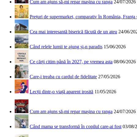
Cum am ajuns să-mi repar mașina cu ranga
24/07/2026
Prețuri de supermarket, comparativ în România, Franța
Cea mai interesantă biserică făcută de un ateu
24/06/20
Când relele lumii te ajung și-n paradis
15/06/2026
Ce cărți citim până în 2027, pe vremea asta
08/06/2026
Care-i treaba cu cardul de fidelitate
27/05/2026
Lecții dintr-o viață aparent irosită
11/05/2026
Cum am ajuns să-mi repar mașina cu ranga
24/07/2026
Când mama se transformă în copilul care-ai fost
03/08/