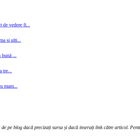
 de vedere fi...
a si ulti...
 bună ...
tre...
cu mam...
e pe blog dacă precizați sursa și dacă inserați link către articol. Pentr