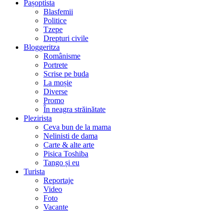
Pașoptista
Blasfemii
Politice
Tzepe
Drepturi civile
Bloggeritza
Românisme
Portrete
Scrise pe buda
La moșie
Diverse
Promo
În neagra străinătate
Plezirista
Ceva bun de la mama
Nelinisti de dama
Carte & alte arte
Pisica Toshiba
Tango și eu
Turista
Reportaje
Video
Foto
Vacante