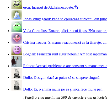
escu: Inceput de Alzheimer,poate.🤔...
Jonas Vingegaard: Pana se epuizeaza subiectul din punct
Voda Cornelius: Eroare judiciara cui ii pasa?Nu este prim
Cristina Toader: Si mama reacționează ca la tinerețe, din
Bogdan: Francezii sunt sigur nebuni! Am fost saptamana 
Raluca: Aceeasi problema o are constant si mama mea 
Dollo: Desigur, dacă ar putea să se și apere singură ...
Dollo: Ei, o animă multe pe ea și încă face multe pen...
„Puteți prelua maximum 500 de caractere din articolele d