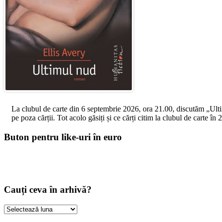
La clubul de carte din 6 septembrie 2026, ora 21.00, discutăm „Ultimul
pe poza cărții. Tot acolo găsiți și ce cărți citim la clubul de carte î
Buton pentru like-uri în euro
Cauți ceva în arhivă?
Cauți
ceva