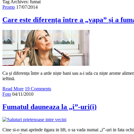
Tag Archives: fumat
Promo
17/07/2014
Care este diferența între a „vapa” și a fum
Ca și diferența între a arde niște bani sau a-i uda cu niște arome alime
ieftină.
Read More
19 Comments
Foto
04/11/2010
Fumatul dauneaza la „i”-uri(i)
Cine si-o mai aprinde tigara in lift, o sa vada numai „i”-uri in fata och