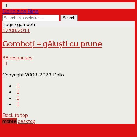
Dollo zice Bine
Tags › gomboti
17/09/2011
Gomboți = găluști cu prune
38 responses
Copyright 2009-2023 Dollo
Back to top
mobile
desktop