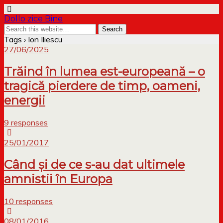
Dollo zice Bine
Tags › Ion Iliescu
27/06/2025
Trăind în lumea est-europeană – o
tragică pierdere de timp, oameni,
energii
9 responses
25/01/2017
Când și de ce s-au dat ultimele
amnistii în Europa
10 responses
08/01/2016