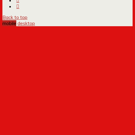
Back to top
mobile
desktop