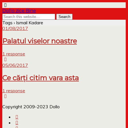
Dollo zice Bine
Tags › Ismail Kadare
01/08/2017
Palatul viselor noastre
1 response
05/06/2017
Ce cărți citim vara asta
1 response
Copyright 2009-2023 Dollo