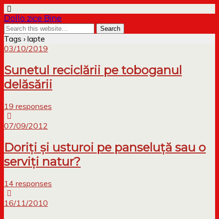
Dollo zice Bine
Tags › lapte
03/10/2019
Sunetul reciclării pe toboganul
delăsării
19 responses
07/09/2012
Doriți și usturoi pe panseluță sau o
serviți natur?
14 responses
16/11/2010