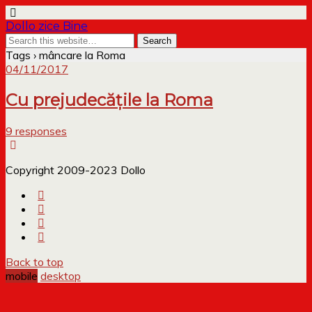
Dollo zice Bine
Tags › mâncare la Roma
04/11/2017
Cu prejudecățile la Roma
9 responses
Copyright 2009-2023 Dollo
Back to top
mobile
desktop