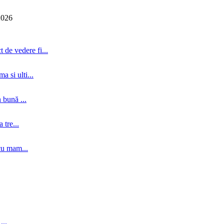
2026
 de vedere fi...
a si ulti...
 bună ...
tre...
cu mam...
...