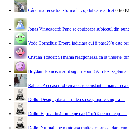
Când mama se transformă în copilul care-ai fost
03/08/
Jonas Vingegaard: Pana se epuizeaza subiectul din punct
Voda Cornelius: Eroare judiciara cui ii pasa?Nu este prim
Cristina Toader: Si mama reacționează ca la tinerețe, din
Bogdan: Francezii sunt sigur nebuni! Am fost saptamana 
Raluca: Aceeasi problema o are constant si mama mea 
Dollo: Desigur, dacă ar putea să se și apere singură ...
Dollo: Ei, o animă multe pe ea și încă face multe pen...
Dollo: Nu mai ține minte așa multe despre ea, dar acum 