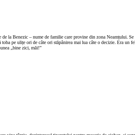
e de la Benezic – nume de familie care provine din zona Neamțului. Se zi
tă toba pe ulițe ori de câte ori stăpânirea mai lua câte o decizie. Era un f
punea „bine zici, măi!”