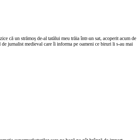
ce că un strămoș de-al tatălui meu trăia într-un sat, acoperit acum de
el de jurnalist medieval care îi informa pe oameni ce biruri li s-au mai