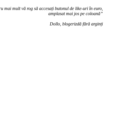
u mai mult vă rog să accesați butonul de like-uri în euro,
amplasat mai jos pe coloană”
Dollo, blogerizdă fără arginți