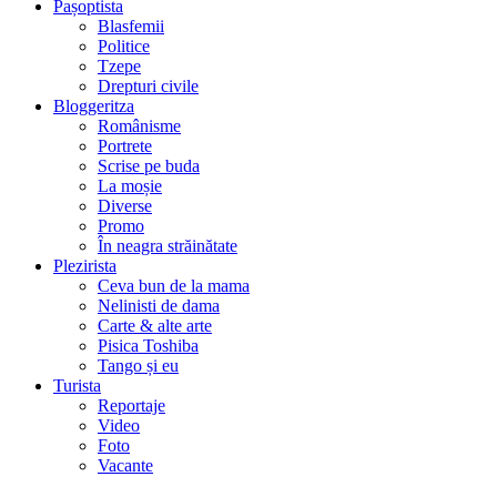
Pașoptista
Blasfemii
Politice
Tzepe
Drepturi civile
Bloggeritza
Românisme
Portrete
Scrise pe buda
La moșie
Diverse
Promo
În neagra străinătate
Plezirista
Ceva bun de la mama
Nelinisti de dama
Carte & alte arte
Pisica Toshiba
Tango și eu
Turista
Reportaje
Video
Foto
Vacante