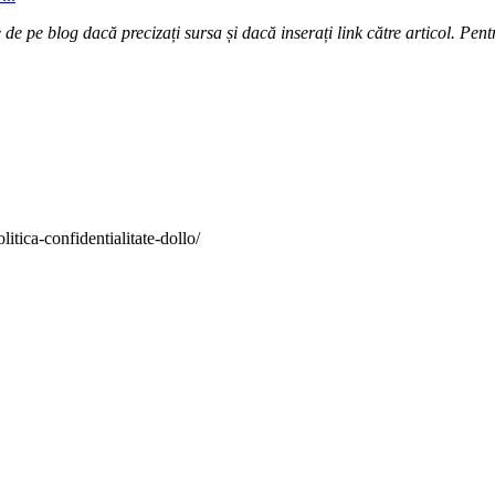
e pe blog dacă precizați sursa și dacă inserați link către articol. Pentr
itica-confidentialitate-dollo/