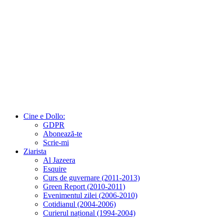
Cine e Dollo:
GDPR
Abonează-te
Scrie-mi
Ziarista
Al Jazeera
Esquire
Curs de guvernare (2011-2013)
Green Report (2010-2011)
Evenimentul zilei (2006-2010)
Cotidianul (2004-2006)
Curierul național (1994-2004)