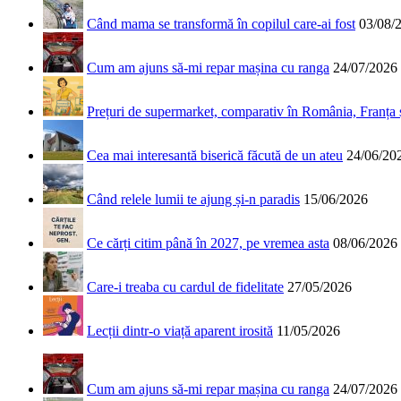
Când mama se transformă în copilul care-ai fost
03/08/
Cum am ajuns să-mi repar mașina cu ranga
24/07/2026
Prețuri de supermarket, comparativ în România, Franța
Cea mai interesantă biserică făcută de un ateu
24/06/20
Când relele lumii te ajung și-n paradis
15/06/2026
Ce cărți citim până în 2027, pe vremea asta
08/06/2026
Care-i treaba cu cardul de fidelitate
27/05/2026
Lecții dintr-o viață aparent irosită
11/05/2026
Cum am ajuns să-mi repar mașina cu ranga
24/07/2026