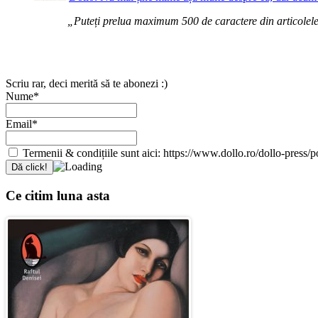
„Puteți prelua maximum 500 de caractere din articolele d
Scriu rar, deci merită să te abonezi :)
Nume*
Email*
Termenii & condițiile sunt aici: https://www.dollo.ro/dollo-press/pol
Ce citim luna asta