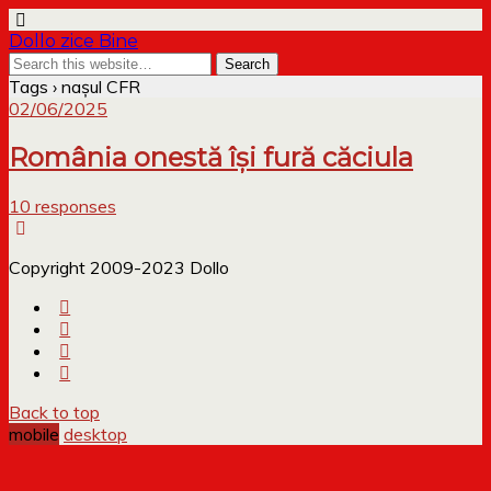
Dollo zice Bine
Tags › nașul CFR
02/06/2025
România onestă își fură căciula
10 responses
Copyright 2009-2023 Dollo
Back to top
mobile
desktop