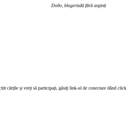
Dollo, blogerizdă fără arginți
 cărțile și vreți să participați, găsiți link-ul de conectare dând click