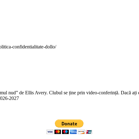
itica-confidentialitate-dollo/
 nud” de Ellis Avery. Clubul se ține prin video-conferință. Dacă ați citit
n 2026-2027