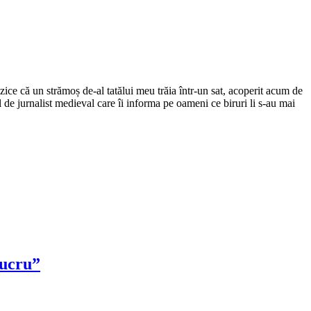
ce că un strămoș de-al tatălui meu trăia într-un sat, acoperit acum de
el de jurnalist medieval care îi informa pe oameni ce biruri li s-au mai
lucru”