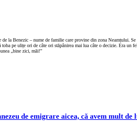
e de la Benezic – nume de familie care provine din zona Neamțului. Se zi
tă toba pe ulițe ori de câte ori stăpânirea mai lua câte o decizie. Era un f
punea „bine zici, măi!”
umnezeu de emigrare aicea, că avem mult de 