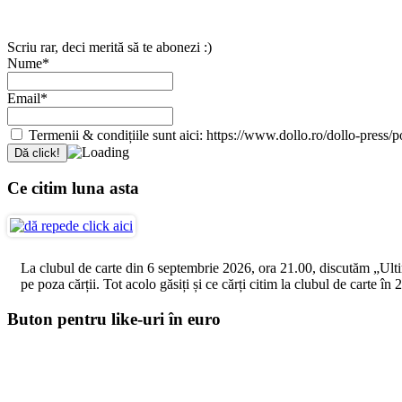
Scriu rar, deci merită să te abonezi :)
Nume*
Email*
Termenii & condițiile sunt aici: https://www.dollo.ro/dollo-press/pol
Ce citim luna asta
La clubul de carte din 6 septembrie 2026, ora 21.00, discutăm „Ultimul
pe poza cărții. Tot acolo găsiți și ce cărți citim la clubul de carte î
Buton pentru like-uri în euro