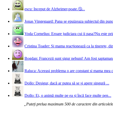
escu: Inceput de Alzheimer,poate.🤔...
Jonas Vingegaard: Pana se epuizeaza subiectul din punct
Voda Cornelius: Eroare judiciara cui ii pasa?Nu este prim
Cristina Toader: Si mama reacționează ca la tinerețe, din
Bogdan: Francezii sunt sigur nebuni! Am fost saptamana 
Raluca: Aceeasi problema o are constant si mama mea 
Dollo: Desigur, dacă ar putea să se și apere singură ...
Dollo: Ei, o animă multe pe ea și încă face multe pen...
„Puteți prelua maximum 500 de caractere din articolele d