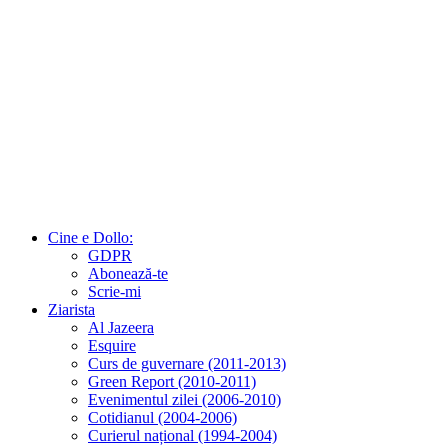
Cine e Dollo:
GDPR
Abonează-te
Scrie-mi
Ziarista
Al Jazeera
Esquire
Curs de guvernare (2011-2013)
Green Report (2010-2011)
Evenimentul zilei (2006-2010)
Cotidianul (2004-2006)
Curierul național (1994-2004)