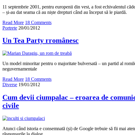
11 septembrie 2001, pentru europenii din vest, a fost echivalentul căd
– și-au dat seama că au niște drepturi când au început să le piardă.
Read More
18 Comments
Portrete
20/01/2012
Un Tea Party rromânesc
Un model minoritar pentru o majoritate bulversată – un partid al romilo
neguvernamentale
Read More
18 Comments
Diverse
19/01/2012
Cum devii ciumpalac – eroarea de comunica
civile
Atunci când istoria e consemnată (și) de Google trebuie să fii mai aten
răspunsurile la dialog