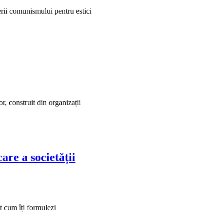
erii comunismului pentru estici
r, construit din organizații
re a societății
t cum îți formulezi