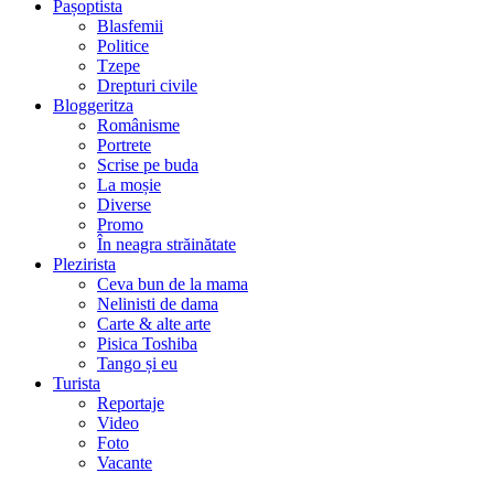
Pașoptista
Blasfemii
Politice
Tzepe
Drepturi civile
Bloggeritza
Românisme
Portrete
Scrise pe buda
La moșie
Diverse
Promo
În neagra străinătate
Plezirista
Ceva bun de la mama
Nelinisti de dama
Carte & alte arte
Pisica Toshiba
Tango și eu
Turista
Reportaje
Video
Foto
Vacante