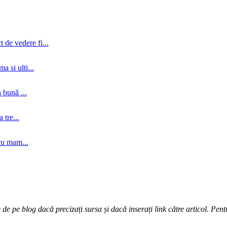
 de vedere fi...
a si ulti...
 bună ...
tre...
cu mam...
e pe blog dacă precizați sursa și dacă inserați link către articol. Pentr