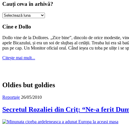
Cauți ceva în arhivă?
Cauți
ceva
în
Cine e Dollo
arhivă?
Dollo vine de la Dollores. „Zice bine”, dincolo de orice modestie, vin
apele Bicazului, și era un soi de slujbaș al cetății. Treaba lui era să ba
pus pe cap. Un Monitor oficial oral. Când ieșea cu toba pe ulițe i se s
Citește mai mult...
Oldies but goldies
Reportaje
26/05/2010
Secretul Rozaliei din Criţ: “Ne-a ferit D