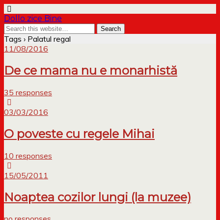
Dollo zice Bine
Tags › Palatul regal
11/08/2016
De ce mama nu e monarhistă
35 responses
03/03/2016
O poveste cu regele Mihai
10 responses
15/05/2011
Noaptea cozilor lungi (la muzee)
no responses