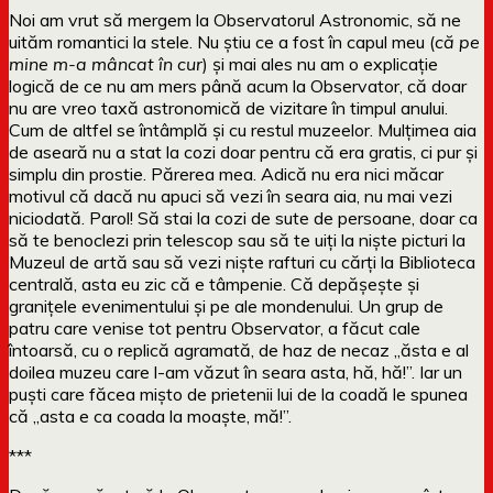
Noi am vrut să mergem la Observatorul Astronomic, să ne
uităm romantici la stele. Nu știu ce a fost în capul meu (
că pe
mine m-a mâncat în cur
) și mai ales nu am o explicație
logică de ce nu am mers până acum la Observator, că doar
nu are vreo taxă astronomică de vizitare în timpul anului.
Cum de altfel se întâmplă și cu restul muzeelor. Mulțimea aia
de aseară nu a stat la cozi doar pentru că era gratis, ci pur și
simplu din prostie. Părerea mea. Adică nu era nici măcar
motivul că dacă nu apuci să vezi în seara aia, nu mai vezi
niciodată. Parol! Să stai la cozi de sute de persoane, doar ca
să te benoclezi prin telescop sau să te uiți la niște picturi la
Muzeul de artă sau să vezi niște rafturi cu cărți la Biblioteca
centrală, asta eu zic că e tâmpenie. Că depășește și
granițele evenimentului și pe ale mondenului. Un grup de
patru care venise tot pentru Observator, a făcut cale
întoarsă, cu o replică agramată, de haz de necaz „ăsta e al
doilea muzeu care l-am văzut în seara asta, hă, hă!”. Iar un
puști care făcea mișto de prietenii lui de la coadă le spunea
că „asta e ca coada la moaște, mă!”.
***