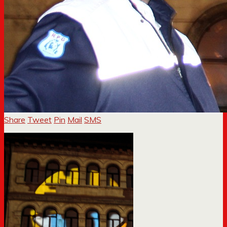
Share
Tweet
Pin
Mail
SMS