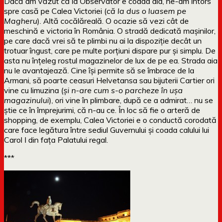
Dacă am văzut că la Observator e coada aia, ne-am întors
spre casă pe Calea Victoriei (
că la dus o luasem pe
Magheru
). Altă cocălăreală. O ocazie să vezi cât de
meschină e victoria în România. O stradă dedicată mașinilor,
pe care dacă vrei să te plimbi nu ai la dispoziție decât un
trotuar îngust, care pe multe porțiuni dispare pur și simplu. De
asta nu înțeleg rostul magazinelor de lux de pe ea. Strada aia
nu le avantajează. Cine își permite să se îmbrace de la
Armani, să poarte ceasuri Helvetansa sau bijuterii Cartier ori
vine cu limuzina (
și n-are cum s-o parcheze în ușa
magazinului
), ori vine în plimbare, după ce a admirat… nu se
știe ce în împrejurimi, că n-au ce. În loc să fie o arteră de
shopping, de exemplu, Calea Victoriei e o conductă corodată
care face legătura între sediul Guvernului și coada calului lui
Carol I din fața Palatului regal.
***