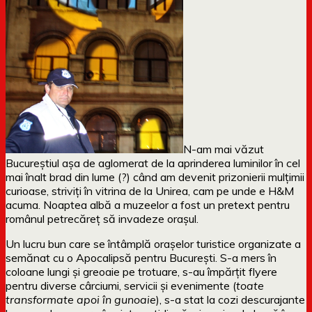
N-am mai văzut
Bucureștiul așa de aglomerat de la aprinderea luminilor în cel
mai înalt brad din lume (?) când am devenit prizonierii mulțimii
curioase, striviți în vitrina de la Unirea, cam pe unde e H&M
acuma. Noaptea albă a muzeelor a fost un pretext pentru
românul petrecăreț să invadeze orașul.
Un lucru bun care se întâmplă orașelor turistice organizate a
semănat cu o Apocalipsă pentru București. S-a mers în
coloane lungi și greoaie pe trotuare, s-au împărțit flyere
pentru diverse cârciumi, servicii și evenimente (
toate
transformate apoi în gunoaie
), s-a stat la cozi descurajante