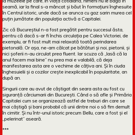
la muzeele pe care, în viața cotidiană, nimeni nu le bagă în
seamă, iar la final s-a mâncat și băut în formațiuni înghesuite
în Centrul istoric, unde dacă se arunca cu gaz sarin murea cel
puțin jumătate din populația activă a Capitalei.
Zic că Bucureștiul n-a fost pregătit pentru succesul ăsta,
pentru că dacă s-ar fi închis circulația pe Calea Victoriei, de
exemplu, ar fi fost mult mai relaxată toată perindarea
pietonală. Or așa, ne-am călcat pe bătături și noi, pietonii, și
nici șoferii n-au circulat prea fluent. Iar scuza că „lasă că la
anul facem mai bine” nu prea mai e valabilă, că deja
manifestarea asta are o vechime de câțiva ani. Și în ciuda
înghesuielii și a cozilor crește inexplicabil în popularitate, an
după an.
Singurii care au avut de câștigat din seara asta au fost cu
siguranță cârciumarii din București. Când o să afle și Primăria
Capitalei cum se organizează astfel de treburi din care se
mai câștigă și bani probabil că unii dintre noi o să fim demult
în cimitir. Și nu într-unul istoric precum Bellu, care a fost și el
„pelerinat” aseară.
***