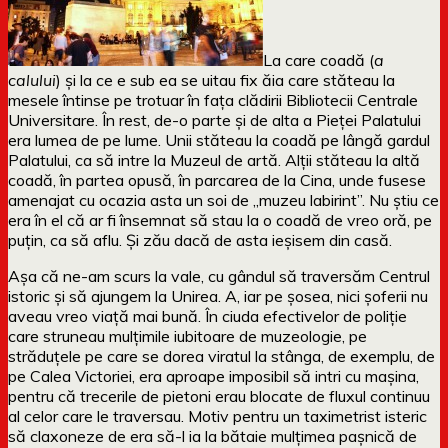
La care coadă (
a
calului
) și la ce e sub ea se uitau fix ăia care stăteau la
mesele întinse pe trotuar în fața clădirii Bibliotecii Centrale
Universitare. În rest, de-o parte și de alta a Pieței Palatului
era lumea de pe lume. Unii stăteau la coadă pe lângă gardul
Palatului, ca să intre la Muzeul de artă. Alții stăteau la altă
coadă, în partea opusă, în parcarea de la Cina, unde fusese
amenajat cu ocazia asta un soi de „muzeu labirint”. Nu știu ce
era în el că ar fi însemnat să stau la o coadă de vreo oră, pe
puțin, ca să aflu. Și zău dacă de asta ieșisem din casă.
Așa că ne-am scurs la vale, cu gândul să traversăm Centrul
istoric și să ajungem la Unirea. A, iar pe șosea, nici șoferii nu
aveau vreo viață mai bună. În ciuda efectivelor de poliție
care struneau mulțimile iubitoare de muzeologie, pe
străduțele pe care se dorea viratul la stânga, de exemplu, de
pe Calea Victoriei, era aproape imposibil să intri cu mașina,
pentru că trecerile de pietoni erau blocate de fluxul continuu
al celor care le traversau. Motiv pentru un taximetrist isteric
să claxoneze de era să-l ia la bătaie mulțimea pașnică de