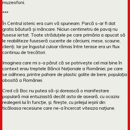
muzeofoni.
***
În Centrul isteric era cum vă spuneam. Parcă s-ar fi dat
gratis băutură și mâncare. Niciun centimetru de pavaj nu
fusese iertat. Toate străduțele pe care primăria a apucat să
le reabiliteze fuseseră cucerite de cârciumi, mese, scaune,
clienți. Iar pe îngustul culoar rămas între terase era un flux
continuu de trecători.
Imaginea care mi s-a părut că se potrivește cel mai bine în
context erau treptele Băncii Naționale a României, pe care
se odihnea, printre pahare de plastic golite de bere, populația
obosită a României.
Cred că Boc nu putea să-și dorească o manifestare
populară mai entuziastă decât asta de aseară, cu ocazia
realegerii lui în funcție, și, firește, cu prilejul ieșirii din
ticăloasa recesiune care ne-a încercat viteaza națiune.