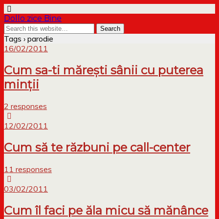
Dollo zice Bine
Tags › parodie
16/02/2011
Cum sa-ti mărești sânii cu puterea
minții
2 responses
12/02/2011
Cum să te răzbuni pe call-center
11 responses
03/02/2011
Cum îl faci pe ăla micu să mănânce