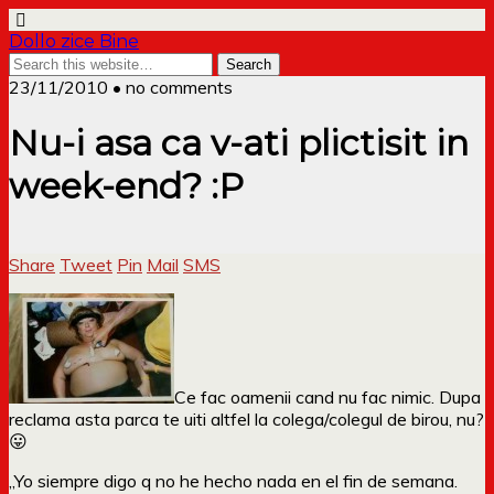
Dollo zice Bine
23/11/2010 • no comments
Nu-i asa ca v-ati plictisit in
week-end? :P
Share
Tweet
Pin
Mail
SMS
Ce fac oamenii cand nu fac nimic. Dupa
reclama asta parca te uiti altfel la colega/colegul de birou, nu?
😛
„Yo siempre digo q no he hecho nada en el fin de semana.