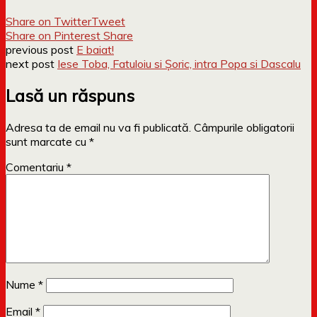
Share on Twitter
Tweet
Share on Pinterest
Share
previous post
E baiat!
next post
Iese Toba, Fatuloiu si Șoric, intra Popa si Dascalu
Lasă un răspuns
Adresa ta de email nu va fi publicată.
Câmpurile obligatorii
sunt marcate cu
*
Comentariu
*
Nume
*
Email
*