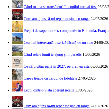
Când mama se transformă în copilul care-ai fost
03/08/
Cum am ajuns să-mi repar mașina cu ranga
24/07/2026
Prețuri de supermarket, comparativ în România, Franța
Cea mai interesantă biserică făcută de un ateu
24/06/20
Când relele lumii te ajung și-n paradis
15/06/2026
Ce cărți citim până în 2027, pe vremea asta
08/06/2026
Care-i treaba cu cardul de fidelitate
27/05/2026
Lecții dintr-o viață aparent irosită
11/05/2026
Cum am ajuns să-mi repar mașina cu ranga
24/07/2026