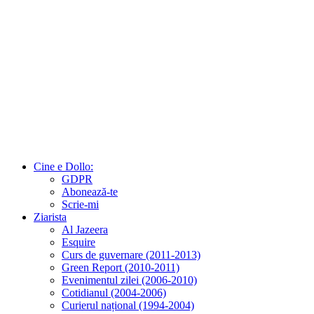
Cine e Dollo:
GDPR
Abonează-te
Scrie-mi
Ziarista
Al Jazeera
Esquire
Curs de guvernare (2011-2013)
Green Report (2010-2011)
Evenimentul zilei (2006-2010)
Cotidianul (2004-2006)
Curierul național (1994-2004)