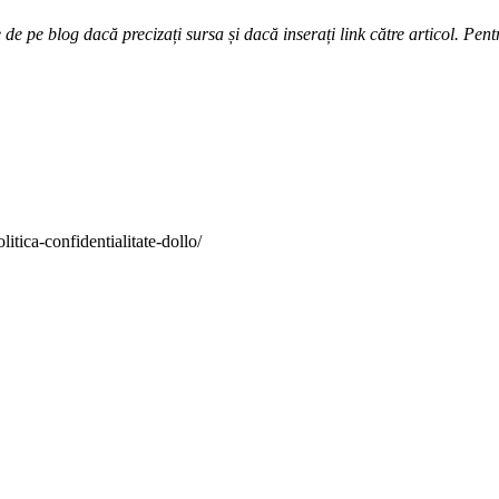
e pe blog dacă precizați sursa și dacă inserați link către articol. Pentr
itica-confidentialitate-dollo/