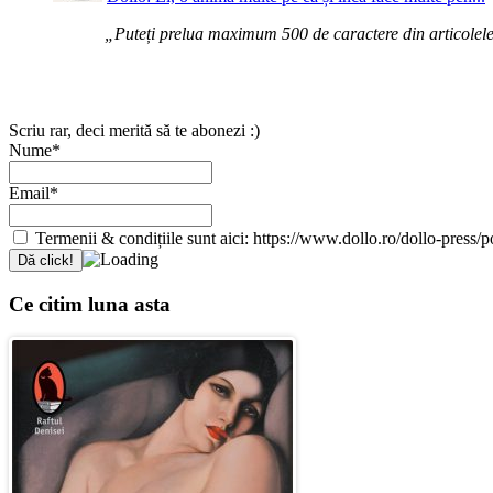
„Puteți prelua maximum 500 de caractere din articolele d
Scriu rar, deci merită să te abonezi :)
Nume*
Email*
Termenii & condițiile sunt aici: https://www.dollo.ro/dollo-press/pol
Ce citim luna asta