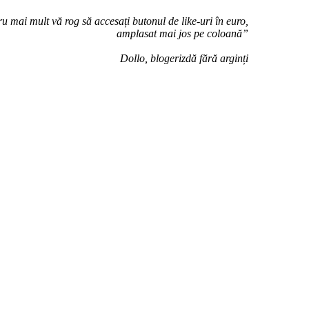
u mai mult vă rog să accesați butonul de like-uri în euro,
amplasat mai jos pe coloană”
Dollo, blogerizdă fără arginți