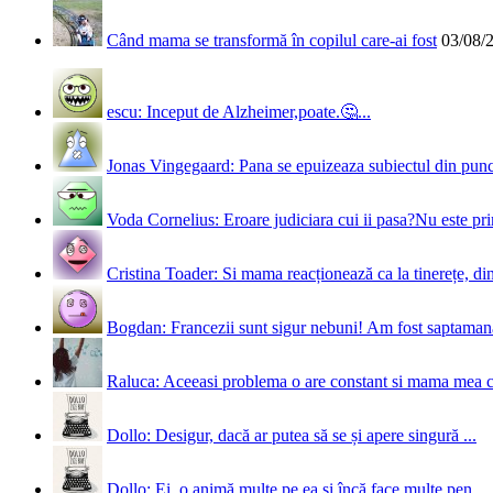
Când mama se transformă în copilul care-ai fost
03/08/
escu: Inceput de Alzheimer,poate.🤔...
Jonas Vingegaard: Pana se epuizeaza subiectul din punct
Voda Cornelius: Eroare judiciara cui ii pasa?Nu este prim
Cristina Toader: Si mama reacționează ca la tinerețe, din
Bogdan: Francezii sunt sigur nebuni! Am fost saptamana 
Raluca: Aceeasi problema o are constant si mama mea 
Dollo: Desigur, dacă ar putea să se și apere singură ...
Dollo: Ei, o animă multe pe ea și încă face multe pen...