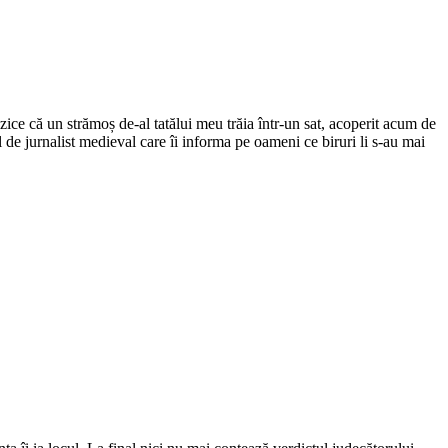
ce că un strămoș de-al tatălui meu trăia într-un sat, acoperit acum de
el de jurnalist medieval care îi informa pe oameni ce biruri li s-au mai