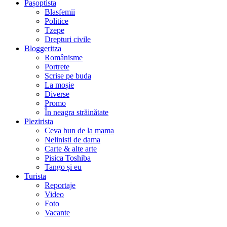
Pașoptista
Blasfemii
Politice
Tzepe
Drepturi civile
Bloggeritza
Românisme
Portrete
Scrise pe buda
La moșie
Diverse
Promo
În neagra străinătate
Plezirista
Ceva bun de la mama
Nelinisti de dama
Carte & alte arte
Pisica Toshiba
Tango și eu
Turista
Reportaje
Video
Foto
Vacante