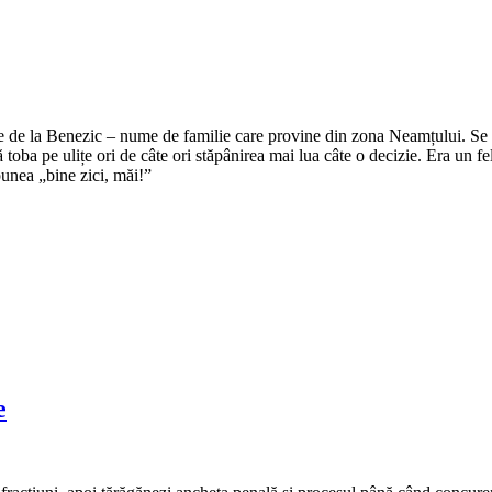
e de la Benezic – nume de familie care provine din zona Neamțului. Se zi
tă toba pe ulițe ori de câte ori stăpânirea mai lua câte o decizie. Era un f
punea „bine zici, măi!”
e