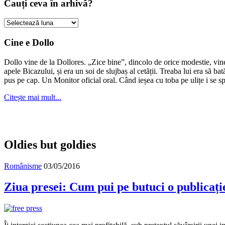
Cauți ceva în arhivă?
Cauți
ceva
în
Cine e Dollo
arhivă?
Dollo vine de la Dollores. „Zice bine”, dincolo de orice modestie, vin
apele Bicazului, și era un soi de slujbaș al cetății. Treaba lui era să ba
pus pe cap. Un Monitor oficial oral. Când ieșea cu toba pe ulițe i se s
Citește mai mult...
Oldies but goldies
Românisme
03/05/2016
Ziua presei: Cum pui pe butuci o publicați