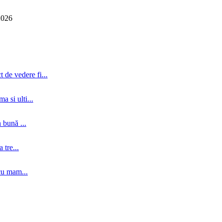
2026
 de vedere fi...
a si ulti...
 bună ...
tre...
cu mam...