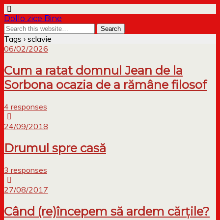
Dollo zice Bine
Tags › sclavie
06/02/2026
Cum a ratat domnul Jean de la
Sorbona ocazia de a rămâne filosof
4 responses
24/09/2018
Drumul spre casă
3 responses
27/08/2017
Când (re)începem să ardem cărțile?