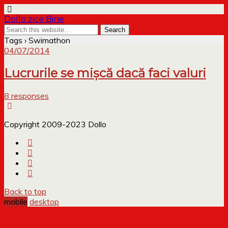
Dollo zice Bine
Tags › Swimathon
04/07/2014
Lucrurile se mișcă dacă faci valuri
8 responses
Copyright 2009-2023 Dollo
Back to top
mobile
desktop