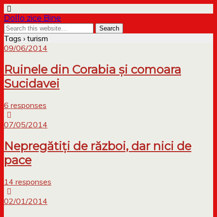
Dollo zice Bine
Tags › turism
09/06/2014
Ruinele din Corabia și comoara
Sucidavei
6 responses
07/05/2014
Nepregătiți de război, dar nici de
pace
14 responses
02/01/2014