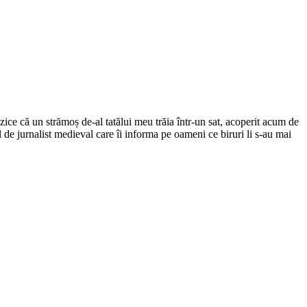
ce că un strămoș de-al tatălui meu trăia într-un sat, acoperit acum de
el de jurnalist medieval care îi informa pe oameni ce biruri li s-au mai