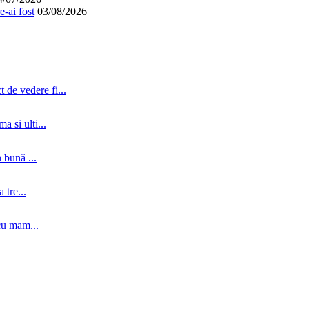
-ai fost
03/08/2026
 de vedere fi...
a si ulti...
 bună ...
tre...
cu mam...