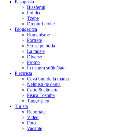
Pașoptista
Blasfemii
Politice
Tzepe
Drepturi civile
Bloggeritza
Românisme
Portrete
Scrise pe buda
La moșie
Diverse
Promo
În neagra străinătate
Plezirista
Ceva bun de la mama
Nelinisti de dama
Carte & alte arte
Pisica Toshiba
Tango și eu
Turista
Reportaje
Video
Foto
Vacante