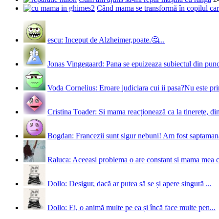
Când mama se transformă în copilul care
escu: Inceput de Alzheimer,poate.🤔...
Jonas Vingegaard: Pana se epuizeaza subiectul din punct
Voda Cornelius: Eroare judiciara cui ii pasa?Nu este prim
Cristina Toader: Si mama reacționează ca la tinerețe, din
Bogdan: Francezii sunt sigur nebuni! Am fost saptamana 
Raluca: Aceeasi problema o are constant si mama mea 
Dollo: Desigur, dacă ar putea să se și apere singură ...
Dollo: Ei, o animă multe pe ea și încă face multe pen...