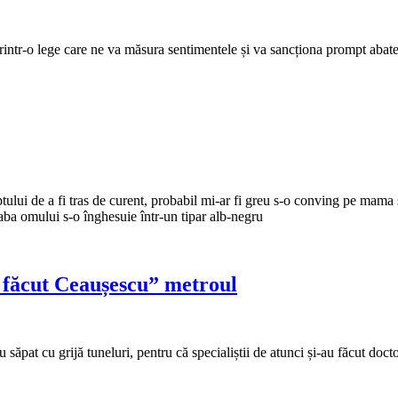
rintr-o lege care ne va măsura sentimentele și va sancționa prompt abateri
tului de a fi tras de curent, probabil mi-ar fi greu s-o conving pe mam
reaba omului s-o înghesuie într-un tipar alb-negru
a făcut Ceaușescu” metroul
săpat cu grijă tuneluri, pentru că specialiștii de atunci și-au făcut doctor