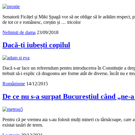
Senatorii Ficățel și Miki Șpagă vor să ne oblige să le arătăm respect, p
de tot ce e românesc, creștin și … tricolor
Nelinisti de dama
23/09/2018
Dacă-ți iubești copilul
Dacă s-ar face un referendum pentru introducerea în Constituție a drep
trebuit să-i explic că dragostea are forme atât de diverse, încât nu e t
Românisme
14/12/2015
De ce nu s-a surpat Bucureștiul când „ne-
Pentru că pe vremea aia s-au folosit mulți mineri cu târnăcoape, care au 
existat tasări de teren.