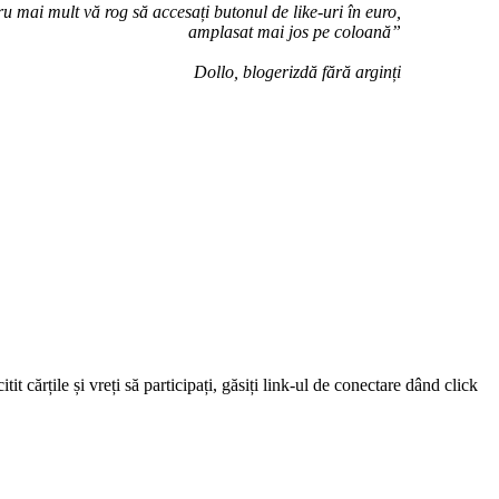
u mai mult vă rog să accesați butonul de like-uri în euro,
amplasat mai jos pe coloană”
Dollo, blogerizdă fără arginți
 cărțile și vreți să participați, găsiți link-ul de conectare dând click