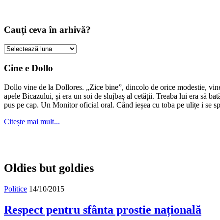
Cauți ceva în arhivă?
Cauți
ceva
în
Cine e Dollo
arhivă?
Dollo vine de la Dollores. „Zice bine”, dincolo de orice modestie, vin
apele Bicazului, și era un soi de slujbaș al cetății. Treaba lui era să ba
pus pe cap. Un Monitor oficial oral. Când ieșea cu toba pe ulițe i se s
Citește mai mult...
Oldies but goldies
Politice
14/10/2015
Respect pentru sfânta prostie națională