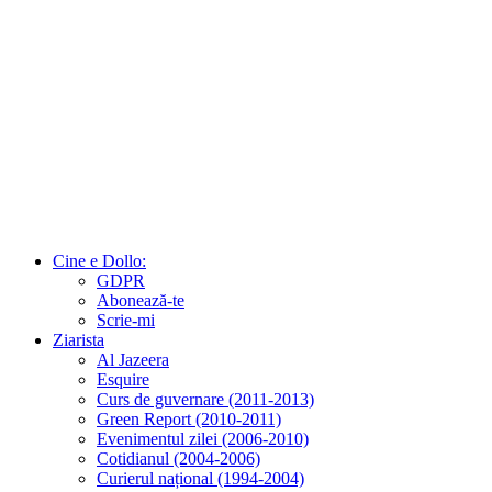
Cine e Dollo:
GDPR
Abonează-te
Scrie-mi
Ziarista
Al Jazeera
Esquire
Curs de guvernare (2011-2013)
Green Report (2010-2011)
Evenimentul zilei (2006-2010)
Cotidianul (2004-2006)
Curierul național (1994-2004)