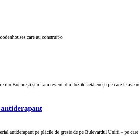
woodenhouses care au construit-o
e din București și mi-am revenit din iluziile cetățenești pe care le avea
 antiderapant
terial antiderapant pe plăcile de gresie de pe Bulevardul Unirii – pe care