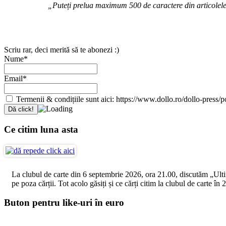
„Puteți prelua maximum 500 de caractere din articolele d
Scriu rar, deci merită să te abonezi :)
Nume*
Email*
Termenii & condițiile sunt aici: https://www.dollo.ro/dollo-press/pol
Ce citim luna asta
La clubul de carte din 6 septembrie 2026, ora 21.00, discutăm „Ultimul
pe poza cărții. Tot acolo găsiți și ce cărți citim la clubul de carte î
Buton pentru like-uri în euro