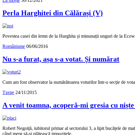
La moșie
30/12/2021
Perla Harghitei din Călărași (V)
Povestea casei din lemn de la Harghita și minunații unguri de la Eco
Românisme
06/06/2016
Nu s-a furat, așa s-a votat. Și numărat
Cum am fost observator la numărătoarea voturilor într-o secție de votar
Tzepe
24/11/2015
A venit toamna, acoperă-mi gresia cu niște
Robert Negoiță, iubitorul primar al sectorului 3, a lipit bucățele de ma
când merg să-și plătească impozitele.