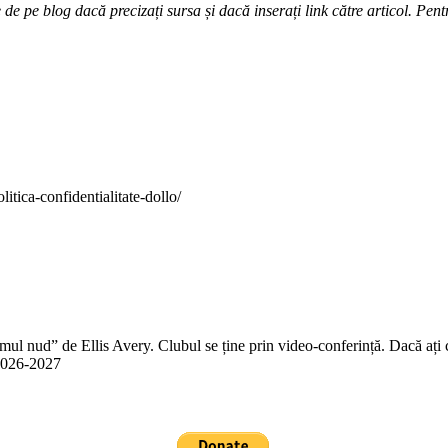
e pe blog dacă precizați sursa și dacă inserați link către articol. Pentr
itica-confidentialitate-dollo/
 nud” de Ellis Avery. Clubul se ține prin video-conferință. Dacă ați citit
n 2026-2027