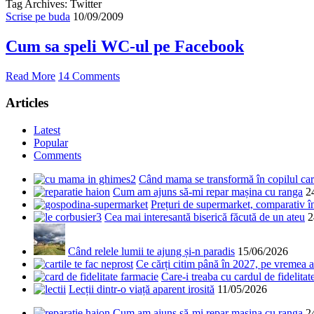
Tag Archives: Twitter
Scrise pe buda
10/09/2009
Cum sa speli WC-ul pe Facebook
Read More
14 Comments
Articles
Latest
Popular
Comments
Când mama se transformă în copilul care
Cum am ajuns să-mi repar mașina cu ranga
2
Prețuri de supermarket, comparativ 
Cea mai interesantă biserică făcută de un ateu
2
Când relele lumii te ajung și-n paradis
15/06/2026
Ce cărți citim până în 2027, pe vremea a
Care-i treaba cu cardul de fidelitat
Lecții dintr-o viață aparent irosită
11/05/2026
Cum am ajuns să-mi repar mașina cu ranga
2