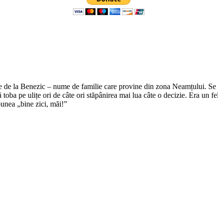
e de la Benezic – nume de familie care provine din zona Neamțului. Se zi
tă toba pe ulițe ori de câte ori stăpânirea mai lua câte o decizie. Era un f
punea „bine zici, măi!”