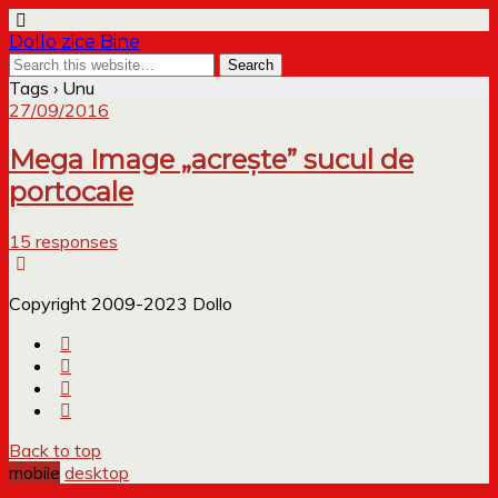
Dollo zice Bine
Tags › Unu
27/09/2016
Mega Image „acrește” sucul de
portocale
15 responses
Copyright 2009-2023 Dollo
Back to top
mobile
desktop