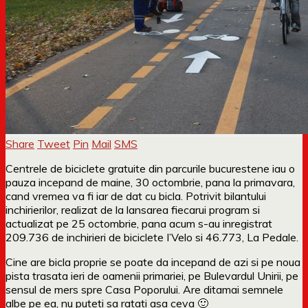
Share
Tweet
Pin
Mail
SMS
Centrele de biciclete gratuite din parcurile bucurestene iau o
pauza incepand de maine, 30 octombrie, pana la primavara,
cand vremea va fi iar de dat cu bicla. Potrivit bilantului
inchirierilor, realizat de la lansarea fiecarui program si
actualizat pe 25 octombrie, pana acum s-au inregistrat
209.736 de inchirieri de biciclete I’Velo si 46.773, La Pedale.
Cine are bicla proprie se poate da incepand de azi si pe noua
pista trasata ieri de oamenii primariei, pe Bulevardul Unirii, pe
sensul de mers spre Casa Poporului. Are ditamai semnele
albe pe ea, nu puteti sa ratati asa ceva 🙂