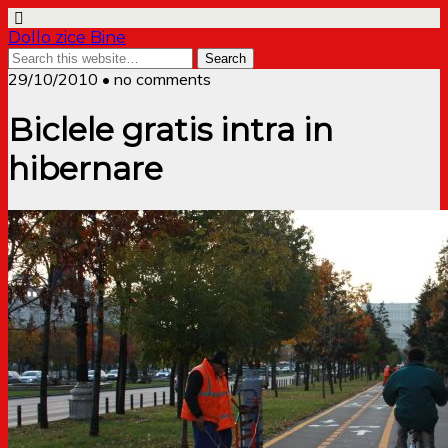
Dollo zice Bine
29/10/2010 • no comments
Biclele gratis intra in
hibernare