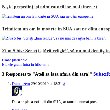
Niște președinți și admiratorii lor mai tineri ;)
Trimitem un om la moarte în SUA sau ne dăm euro
Ziua 5 bis: Scrieți „fără religie”, să nu mai dea ăștia 
Urasc piarizdele
Biclele gratis intra in hibernare
3 Responses to “Ateii sa iasa afara din tara!”
Subscri
Dumnezero
29/10/2010 at 18:31
#
Daca ar pleca toti ateii din SUA, ar ramane numai prosti…