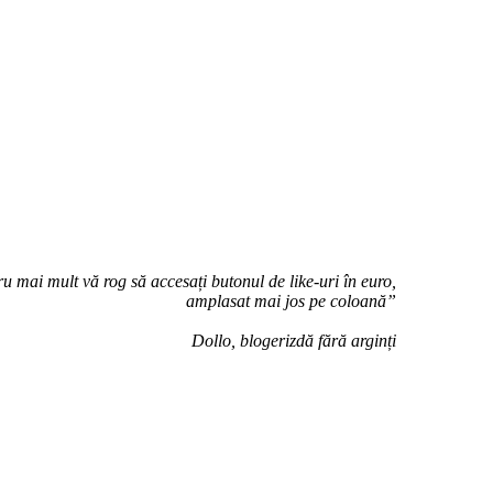
u mai mult vă rog să accesați butonul de like-uri în euro,
amplasat mai jos pe coloană”
Dollo, blogerizdă fără arginți