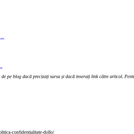
...
..
e pe blog dacă precizați sursa și dacă inserați link către articol. Pentr
itica-confidentialitate-dollo/