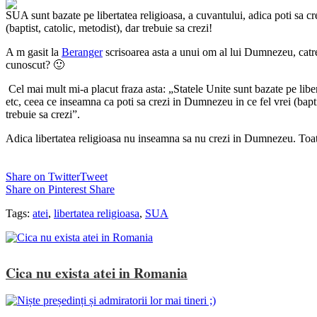
SUA sunt bazate pe libertatea religioasa, a cuvantului, adica poti sa c
(baptist, catolic, metodist), dar trebuie sa crezi!
A
m gasit la
Beranger
scrisoarea asta a unui om al lui Dumnezeu, catre
cunoscut? 🙂
Cel mai mult mi-a placut fraza asta: „Statele Unite sunt bazate pe liber
etc, ceea ce inseamna ca poti sa crezi in Dumnezeu in ce fel vrei (baptis
trebuie sa crezi”.
Adica libertatea religioasa nu inseamna sa nu crezi in Dumnezeu. Toat
Share on Twitter
Tweet
Share on Pinterest
Share
Tags:
atei
,
libertatea religioasa
,
SUA
Cica nu exista atei in Romania