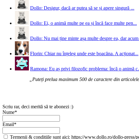
Dollo: Desigur, dacă ar putea să se și apere singură ...
Dollo: Ei, o animă multe pe ea și încă face multe pen...
Dollo: Nu mai ține minte așa multe despre ea, dar acum 
Florin: Chiar nu înțeleg unde este boacăna. A acționat...
Ramona: Eu aș privi filozofic problema: încă o animă c.
„Puteți prelua maximum 500 de caractere din articolele d
Scriu rar, deci merită să te abonezi :)
Nume*
Email*
Termenii & condițiile sunt aici: https://www.dollo.ro/dollo-press/pol