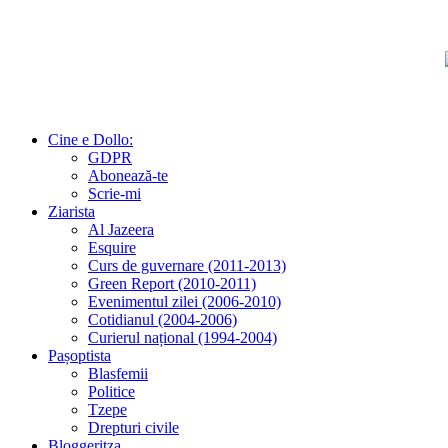
Cine e Dollo:
GDPR
Abonează-te
Scrie-mi
Ziarista
Al Jazeera
Esquire
Curs de guvernare (2011-2013)
Green Report (2010-2011)
Evenimentul zilei (2006-2010)
Cotidianul (2004-2006)
Curierul național (1994-2004)
Pașoptista
Blasfemii
Politice
Tzepe
Drepturi civile
Bloggeritza