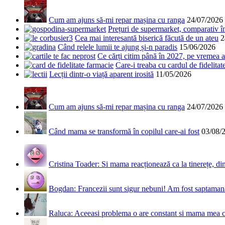
Cum am ajuns să-mi repar mașina cu ranga
24/07/2026
Prețuri de supermarket, comparativ 
Cea mai interesantă biserică făcută de un ateu
2
Când relele lumii te ajung și-n paradis
15/06/2026
Ce cărți citim până în 2027, pe vremea a
Care-i treaba cu cardul de fidelitat
Lecții dintr-o viață aparent irosită
11/05/2026
Cum am ajuns să-mi repar mașina cu ranga
24/07/2026
Când mama se transformă în copilul care-ai fost
03/08/
Cristina Toader: Si mama reacționează ca la tinerețe, din
Bogdan: Francezii sunt sigur nebuni! Am fost saptamana 
Raluca: Aceeasi problema o are constant si mama mea 