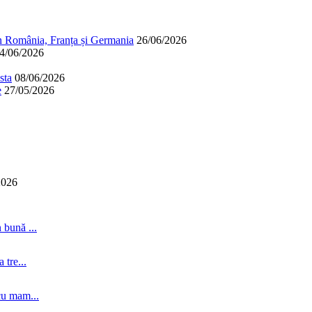
în România, Franța și Germania
26/06/2026
4/06/2026
sta
08/06/2026
e
27/05/2026
2026
 bună ...
tre...
cu mam...