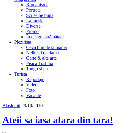
Românisme
Portrete
Scrise pe buda
La moșie
Diverse
Promo
În neagra străinătate
Plezirista
Ceva bun de la mama
Nelinisti de dama
Carte & alte arte
Pisica Toshiba
Tango și eu
Turista
Reportaje
Video
Foto
Vacante
Blasfemii
29/10/2010
Ateii sa iasa afara din tara!