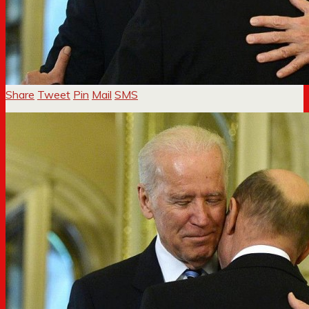
Share
Tweet
Pin
Mail
SMS