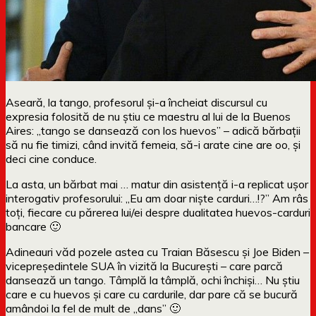
Aseară, la tango, profesorul și-a încheiat discursul cu
expresia folosită de nu știu ce maestru al lui de la Buenos
Aires: „tango se dansează con los huevos” – adică bărbații
să nu fie timizi, când invită femeia, să-i arate cine are oo, și
deci cine conduce.
La asta, un bărbat mai … matur din asistență i-a replicat ușor
interogativ profesorului: „Eu am doar niște carduri…!?” Am râs
toți, fiecare cu părerea lui/ei despre dualitatea huevos-carduri
bancare 🙂
Adineauri văd pozele astea cu Traian Băsescu și Joe Biden –
vicepreședintele SUA în vizită la București – care parcă
dansează un tango. Tâmplă la tâmplă, ochi închiși… Nu știu
care e cu huevos și care cu cardurile, dar pare că se bucură
amândoi la fel de mult de „dans” 🙂