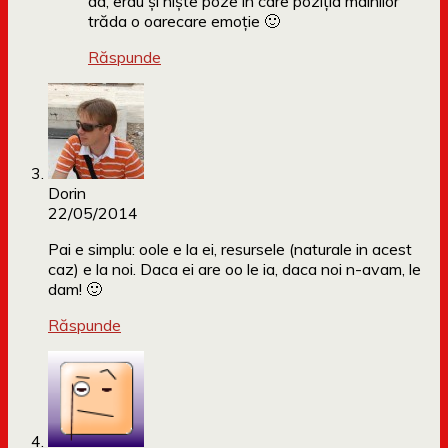
da, erau și niște poze în care poziția mâinilor
trăda o oarecare emoție 🙂
Răspunde
Dorin
22/05/2014
Pai e simplu: oole e la ei, resursele (naturale in acest
caz) e la noi. Daca ei are oo le ia, daca noi n-avam, le
dam! 🙂
Răspunde