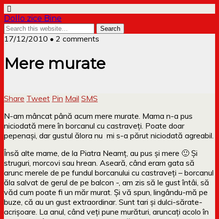
Dollo zice Bine
17/12/2010 • 2 comments
Mere murate
Share
Tweet
Pin
Mail
SMS
N-am mâncat până acum mere murate. Mama n-a pus
niciodată mere în borcanul cu castraveți. Poate doar
pepenași, dar gustul ălora nu mi s-a părut niciodată agreabil.
Însă alte mame, de la Piatra Neamț, au pus și mere 🙂 Și
struguri, morcovi sau hrean. Aseară, când eram gata să
arunc merele de pe fundul borcanului cu castraveți – borcanul
ăla salvat de gerul de pe balcon -, am zis să le gust întâi, să
văd cum poate fi un măr murat. Și vă spun, lingându-mă pe
buze, că au un gust extraordinar. Sunt tari și dulci-sărate-
acrișoare. La anul, când veți pune murături, aruncați acolo în