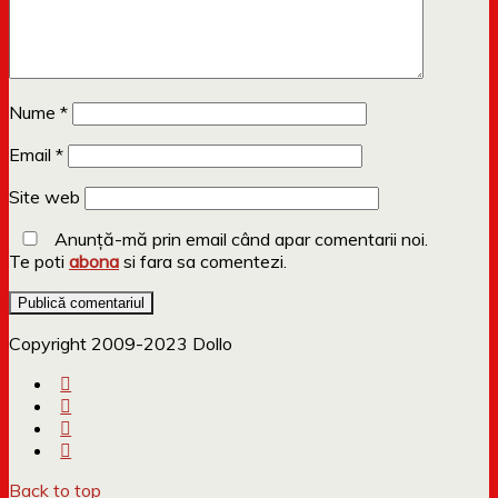
Nume
*
Email
*
Site web
Anunță-mă prin email când apar comentarii noi.
Te poti
abona
si fara sa comentezi.
Copyright 2009-2023 Dollo
Back to top