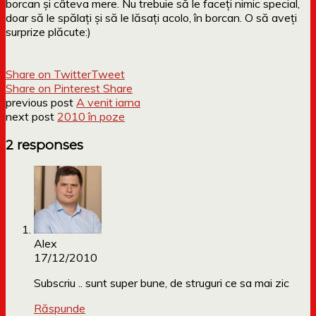
borcan și câteva mere. Nu trebuie să le faceți nimic special,
doar să le spălați și să le lăsați acolo, în borcan. O să aveți
surprize plăcute:)
Share on Twitter
Tweet
Share on Pinterest
Share
previous post
A venit iarna
next post
2010 în poze
2 responses
Alex
17/12/2010
Subscriu .. sunt super bune, de struguri ce sa mai zic
Răspunde