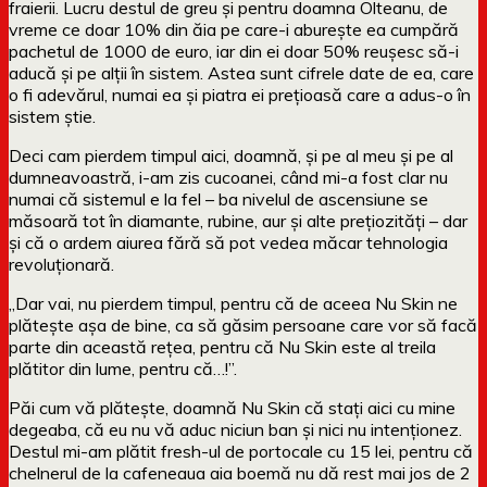
fraierii. Lucru destul de greu și pentru doamna Olteanu, de
vreme ce doar 10% din ăia pe care-i aburește ea cumpără
pachetul de 1000 de euro, iar din ei doar 50% reușesc să-i
aducă și pe alții în sistem. Astea sunt cifrele date de ea, care
o fi adevărul, numai ea și piatra ei prețioasă care a adus-o în
sistem știe.
Deci cam pierdem timpul aici, doamnă, și pe al meu și pe al
dumneavoastră, i-am zis cucoanei, când mi-a fost clar nu
numai că sistemul e la fel – ba nivelul de ascensiune se
măsoară tot în diamante, rubine, aur și alte prețiozități – dar
și că o ardem aiurea fără să pot vedea măcar tehnologia
revoluționară.
„Dar vai, nu pierdem timpul, pentru că de aceea Nu Skin ne
plătește așa de bine, ca să găsim persoane care vor să facă
parte din această rețea, pentru că Nu Skin este al treila
plătitor din lume, pentru că…!”.
Păi cum vă plătește, doamnă Nu Skin că stați aici cu mine
degeaba, că eu nu vă aduc niciun ban și nici nu intenționez.
Destul mi-am plătit fresh-ul de portocale cu 15 lei, pentru că
chelnerul de la cafeneaua aia boemă nu dă rest mai jos de 2