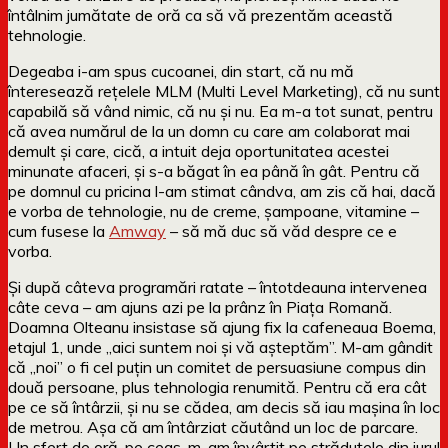
întâlnim jumătate de oră ca să vă prezentăm această
tehnologie.
Degeaba i-am spus cucoanei, din start, că nu mă
înteresează rețelele MLM (Multi Level Marketing), că nu sunt
capabilă să vând nimic, că nu și nu. Ea m-a tot sunat, pentru
că avea numărul de la un domn cu care am colaborat mai
demult și care, cică, a intuit deja oportunitatea acestei
minunate afaceri, și s-a băgat în ea până în gât. Pentru că
pe domnul cu pricina l-am stimat cândva, am zis că hai, dacă
e vorba de tehnologie, nu de creme, șampoane, vitamine –
cum fusese la
Amway
– să mă duc să văd despre ce e
vorba.
Și după câteva programări ratate – întotdeauna intervenea
câte ceva – am ajuns azi pe la prânz în Piața Romană.
Doamna Olteanu insistase să ajung fix la cafeneaua Boema,
etajul 1, unde „aici suntem noi și vă așteptăm”. M-am gândit
că „noi” o fi cel puțin un comitet de persuasiune compus din
două persoane, plus tehnologia renumită. Pentru că era cât
pe ce să întârzii, și nu se cădea, am decis să iau mașina în loc
de metrou. Așa că am întârziat căutând un loc de parcare.
Un sfert de oră, pe ceas, m-am învârtit pe străduțele din jurul