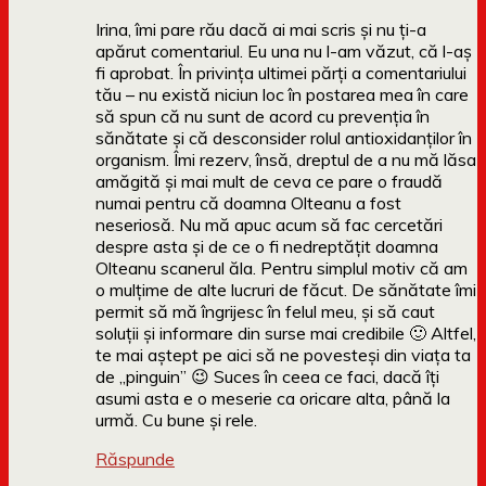
Irina, îmi pare rău dacă ai mai scris și nu ți-a
apărut comentariul. Eu una nu l-am văzut, că l-aș
fi aprobat. În privința ultimei părți a comentariului
tău – nu există niciun loc în postarea mea în care
să spun că nu sunt de acord cu prevenția în
sănătate și că desconsider rolul antioxidanților în
organism. Îmi rezerv, însă, dreptul de a nu mă lăsa
amăgită și mai mult de ceva ce pare o fraudă
numai pentru că doamna Olteanu a fost
neseriosă. Nu mă apuc acum să fac cercetări
despre asta și de ce o fi nedreptățit doamna
Olteanu scanerul ăla. Pentru simplul motiv că am
o mulțime de alte lucruri de făcut. De sănătate îmi
permit să mă îngrijesc în felul meu, și să caut
soluții și informare din surse mai credibile 🙂 Altfel,
te mai aștept pe aici să ne povesteși din viața ta
de „pinguin” 😉 Suces în ceea ce faci, dacă îți
asumi asta e o meserie ca oricare alta, până la
urmă. Cu bune și rele.
Răspunde