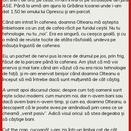
ASE. Până la urmă am ajuns la Grădina Icoanei unde i-am
dat 1,50 lei omului lui Oprescu și am parcat.
Când am intrat în cafenea, doamna Olteanu mă aștepta
îmbietoare ca un zaț de cafea răcit pe fundul ceștii. Nu tu
tehnologie, nu tu „noi”. Era ea singură, cu ceașca goală, și cu
o mână de reviste tocite de atâta răsfoială, undeva pe
măsuța îngustă de cafenea.
Eu, un pachet de nervi pus la rece de drumul pe jos, prin frig,
făcut de la parcare până la cafenea. Am știut că mă voi
enerva și mai tare când am văzut că nu era nicio tehnologie
de față, și m-am enervat binișor când doamna Olteanu a
început să mă întrebe dacă sunt mulțumită de cât câștig.
A urmat apoi discursul clasic, despre cum toți oamenii sunt
niște sclavi moderni, cum muncim noi, dar n-avem bani sau
dacă avem bani n-avem timp, și cum ea, doamna Olteanu, a
descoperit că le poate avea pe amândouă prin ceea ce se
cheamă „venit pasiv”. Adică visul oricui: să stea degeaba și
să câștige bani.
Cut the crap, cucoană!, i-am zis într-un limbaj cat de cât