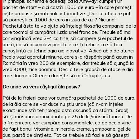
În principiu schema e aceeași ca la Amway: cumperi un
pachet de start – aici costă 1000 de euro – în care primești
niște produse și materiale informative. „Dar ce afacere poți
să pornești cu 1000 de euro în ziua de azi? Niciuna!”
Pachetul ăsta te va ajuta să înțelegi filosofia companiei de la
care tocmai ai cumpărat iluzia unei francize. Trebuie să mai
convingi încă vreo 3-4 ca tine, să cumpere și ei pachetul de
bază, ca să acumulezi punctele ce-ți trebuie ca să faci
cunoștință cu tehnologia aia inovativă. Adică abia de atunci
încolo vezi aparatul minune, care s-a răspânit până acum în
România în vreo 200 de exemplare, dar trebuie să ajungă la
vreo 4000, zice doamna. Deci o felie groasă de afacere din
care doamna Olteanu dorește să mă înfrupt și eu.
De unde va veni câștigul ăla pasiv?
Păi de la fraierii care vor cumpăra pachetul de 1000 de euro,
de la ăia care se vor duce nu știu unde (că n-am înțeles
exact unde stă tehnologia asta ascunsă ca sfântul Graal)
să-și măsoare antioxidanții, pe 25 de lei/măsurătoarea. De
la fraierii care vor cumpăra consumabilele, că de acolo vine
de fapt banul. Vitamine, minerale, creme, șampoane, gel de
duș, pastă de dinți etc. Tot ce trebuie să faci e să găsești