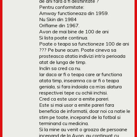
de ani fara a fi desfiintate ?
Pentru conformitate:
Amway functioneaza din 1959.
Nu Skin din 1984
Oriflame din 1967.
Avon de mai bine de 100 de ani
Si lista poate continua.
Poate o teapa sa functioneze 100 de ani
??? Pe bune acum. Poate cineva sa
prosteasca atatia indivizi intr’o perioada
atat de lunga de timp.
Inclin sa cred ca nu.
Iar daca ar fi o teapa care ar functiona
atata timp, inseamna ca ar fi o teapa
geniala, si fara indoiala ca m’as alatura
respectivei tepe cu ochiii inchisi.
Cred ca este usor a emite pareri.
Este si mai usor a emite pareri fara
beneficia de informatii, doar noi ca natie le
stim pe toate, incepand de la fotbal si
terminand cu medicina.
Si la mine au venit o groaza de persoane
incepand de la Avon, au continuat cu