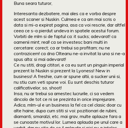
Buna seara tuturor,
Interesanta dezbatere, mai ales ca e vorba despre
acest scaner si Nuskin. Culmea e ca am mai scris o
data si mi-a expirat pagina, asa ca voi rescrie, dar altfel
ceea ce s-a pierdut undeva in spatele acestui forum.
Vorbiti de mlm si de faptul ca: it sucks; adevarat! ca
oamenii mint; real! ca se investesc bani multi in
cercetare: corect; ca ar trebui sa profitam; nu ne
contrazicem! ca dna Olteanu ne-a invitat la una si ne-a
spus alta: si mai adevarat!
Ce nu stiti, dragi cititori, e ca eu sunt un pinguin imperial
prezent la Nuskin si prezent la Lyoness! New in
business! A freshie, cum ar spune altii, a sucker unii si,
nu stiu cum veti spune voi. Eu sunt deschis tuturor
calificativelor, so, shoot!
Insa, nu ar trebui sa amestec lucrurile, ci sa vedem
dincolo de tot ce ni se prezinta in orice imprejurare.
Adica, mlm-ul e un business la fel ca cel clasic doar cu
alte haine, dupa cum stiti si voi: pozitionari de rubini,
diamanti, smaralzi, etc. mai grav, multe aplauze fara a
se cunoaste motivul lor. Lumea aplauda pe unul care a
vorbit, dar nu stie de ce il aplauda si nici nu a inteles