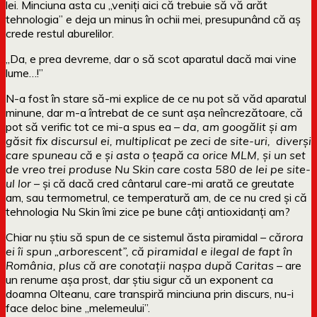
lei. Minciuna asta cu „veniți aici că trebuie să vă arăt
tehnologia” e deja un minus în ochii mei, presupunând că aș
crede restul aburelilor.
„Da, e prea devreme, dar o să scot aparatul dacă mai vine
lume…!”
N-a fost în stare să-mi explice de ce nu pot să văd aparatul
minune, dar m-a întrebat de ce sunt așa neîncrezătoare, că
pot să verific tot ce mi-a spus ea –
da, am googălit și am
găsit fix discursul ei, multiplicat pe zeci de site-uri, diverși
care spuneau că e și asta o țeapă ca orice MLM, și un set
de vreo trei produse Nu Skin care costa 580 de lei pe site-
ul lor
– și că dacă cred cântarul care-mi arată ce greutate
am, sau termometrul, ce temperatură am, de ce nu cred și că
tehnologia Nu Skin îmi zice pe bune câți antioxidanți am?
Chiar nu știu să spun de ce sistemul ăsta piramidal –
cărora
ei îi spun „arborescent”, că piramidal e ilegal de fapt în
România, plus că are conotații nașpa după Caritas
– are
un renume așa prost, dar știu sigur că un exponent ca
doamna Olteanu, care transpiră minciuna prin discurs, nu-i
face deloc bine „melemeului”.