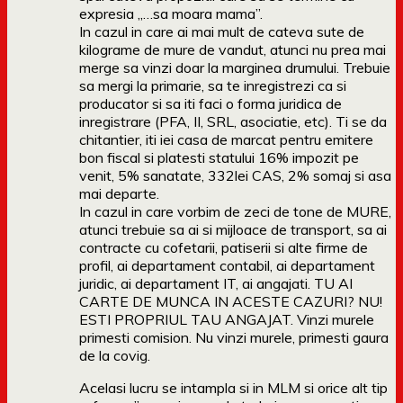
expresia „…sa moara mama”.
In cazul in care ai mai mult de cateva sute de
kilograme de mure de vandut, atunci nu prea mai
merge sa vinzi doar la marginea drumului. Trebuie
sa mergi la primarie, sa te inregistrezi ca si
producator si sa iti faci o forma juridica de
inregistrare (PFA, II, SRL, asociatie, etc). Ti se da
chitantier, iti iei casa de marcat pentru emitere
bon fiscal si platesti statului 16% impozit pe
venit, 5% sanatate, 332lei CAS, 2% somaj si asa
mai departe.
In cazul in care vorbim de zeci de tone de MURE,
atunci trebuie sa ai si mijloace de transport, sa ai
contracte cu cofetarii, patiserii si alte firme de
profil, ai departament contabil, ai departament
juridic, ai departament IT, ai angajati. TU AI
CARTE DE MUNCA IN ACESTE CAZURI? NU!
ESTI PROPRIUL TAU ANGAJAT. Vinzi murele
primesti comision. Nu vinzi murele, primesti gaura
de la covig.
Acelasi lucru se intampla si in MLM si orice alt tip