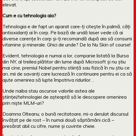
elevat.
Cum e cu tehnologia aia?
Tehnologia e de fapt un aparat care-ți citește în palmă, câți
antioxidanți ai în corp. Pe bază de undă laser vede că ai
diverse carențe în corp și-ți recomandă după aia să consumi
vitamine și minerale. Ghici de unde? De la Nu Skin of course!
Evident, tehnologia e numai a lor, companie listată la Bursa
din NY, al treilea plătitor din lume după Microsoft și nu știu
mai cine, premiul Nobel pentru stiință sau fizică în nu știu ce
an, mii de savanți care lucrează în continuare pentru ei ca să
ajute omenirea să lupte împotriva ridurilor…
Unde naiba stau ascunse valorile astea ale
științei/tehnologiei de așteaptă să le descopere omenirea
prin niște MLM-uri?
Doamna Olteanu, o bună recitatoare, mi-a derulat discursul
învățat pe de rost – în numai două săptămâni cică –
presărat abil cu cifre, nume și cuvinte cheie.