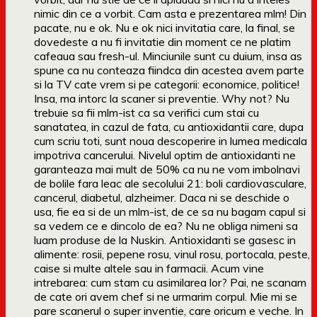
nimic din ce a vorbit. Cam asta e prezentarea mlm! Din
pacate, nu e ok. Nu e ok nici invitatia care, la final, se
dovedeste a nu fi invitatie din moment ce ne platim
cafeaua sau fresh-ul. Minciunile sunt cu duium, insa as
spune ca nu conteaza fiindca din acestea avem parte
si la TV cate vrem si pe categorii: economice, politice!
Insa, ma intorc la scaner si preventie. Why not? Nu
trebuie sa fii mlm-ist ca sa verifici cum stai cu
sanatatea, in cazul de fata, cu antioxidantii care, dupa
cum scriu toti, sunt noua descoperire in lumea medicala
impotriva cancerului. Nivelul optim de antioxidanti ne
garanteaza mai mult de 50% ca nu ne vom imbolnavi
de bolile fara leac ale secolului 21: boli cardiovasculare,
cancerul, diabetul, alzheimer. Daca ni se deschide o
usa, fie ea si de un mlm-ist, de ce sa nu bagam capul si
sa vedem ce e dincolo de ea? Nu ne obliga nimeni sa
luam produse de la Nuskin. Antioxidanti se gasesc in
alimente: rosii, pepene rosu, vinul rosu, portocala, peste,
caise si multe altele sau in farmacii. Acum vine
intrebarea: cum stam cu asimilarea lor? Pai, ne scanam
de cate ori avem chef si ne urmarim corpul. Mie mi se
pare scanerul o super inventie, care oricum e veche. In