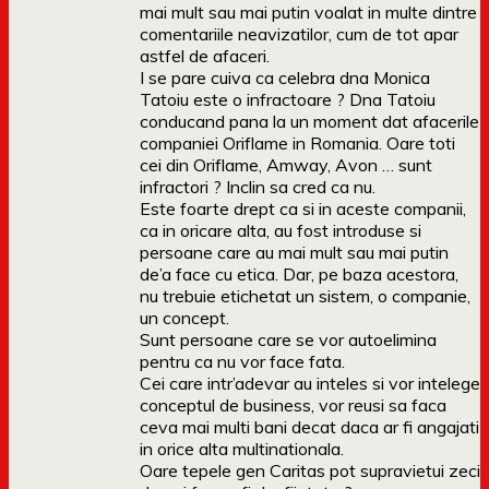
mai mult sau mai putin voalat in multe dintre
comentariile neavizatilor, cum de tot apar
astfel de afaceri.
I se pare cuiva ca celebra dna Monica
Tatoiu este o infractoare ? Dna Tatoiu
conducand pana la un moment dat afacerile
companiei Oriflame in Romania. Oare toti
cei din Oriflame, Amway, Avon … sunt
infractori ? Inclin sa cred ca nu.
Este foarte drept ca si in aceste companii,
ca in oricare alta, au fost introduse si
persoane care au mai mult sau mai putin
de’a face cu etica. Dar, pe baza acestora,
nu trebuie etichetat un sistem, o companie,
un concept.
Sunt persoane care se vor autoelimina
pentru ca nu vor face fata.
Cei care intr’adevar au inteles si vor intelege
conceptul de business, vor reusi sa faca
ceva mai multi bani decat daca ar fi angajati
in orice alta multinationala.
Oare tepele gen Caritas pot supravietui zeci