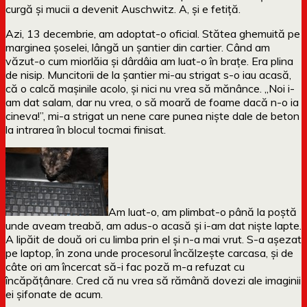
curgă și mucii a devenit Auschwitz. A, și e fetiță.
Azi, 13 decembrie, am adoptat-o oficial. Stătea ghemuită pe
marginea șoselei, lângă un șantier din cartier. Când am
văzut-o cum miorlăia și dârdâia am luat-o în brațe. Era plina
de nisip. Muncitorii de la șantier mi-au strigat s-o iau acasă,
că o calcă mașinile acolo, și nici nu vrea să mănânce. „Noi i-
am dat salam, dar nu vrea, o să moară de foame dacă n-o ia
cineva!”, mi-a strigat un nene care punea niște dale de beton
la intrarea în blocul tocmai finisat.
Am luat-o, am plimbat-o până la poștă
unde aveam treabă, am adus-o acasă și i-am dat niște lapte.
A lipăit de două ori cu limba prin el și n-a mai vrut. S-a așezat
pe laptop, în zona unde procesorul încălzește carcasa, și de
câte ori am încercat să-i fac poză m-a refuzat cu
încăpățânare. Cred că nu vrea să rămână dovezi ale imaginii
ei șifonate de acum.