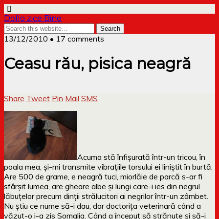
Dollo zice Bine
13/12/2010 • 17 comments
Ceasu rău, pisica neagră
Share
Tweet
Pin
Mail
SMS
Acuma stă înfișurată într-un tricou, în
poala mea, și-mi transmite vibrațiile torsului ei liniștit în burtă.
Are 500 de grame, e neagră tuci, miorlăie de parcă s-ar fi
sfârșit lumea, are gheare albe și lungi care-i ies din negrul
lăbuțelor precum dinții strălucitori ai negrilor într-un zâmbet.
Nu știu ce nume să-i dau, dar doctorița veterinară când a
văzut-o i-a zis Somalia. Când a început să strănute și să-i