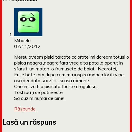
Mihaela
07/11/2012
Mereu aveam pisici tarcate,colorate,imi doream totusi o
pisica neagra ,neagra,fara vreo alta pata ,a aparut in
sfarsit ,un motan ,o frumusete de baiat -Negrotei,
Eu le botezam dupa cum ma inspira moaca lor,iti vine
asa,deodata si ii zici….si asa ramane.
Oricum ,va fi o pisicuta foarte dragalasa.
Toshiba ,i se potriveste.
Sa auzim numai de bine!
Răspunde
Lasă un răspuns