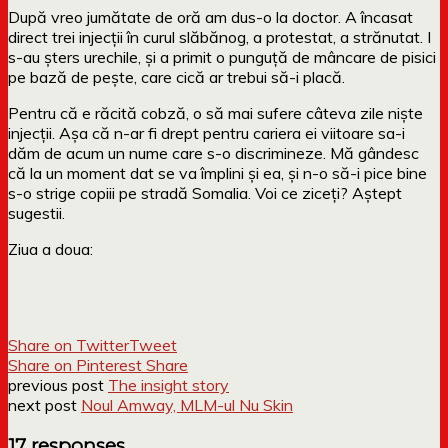
După vreo jumătate de oră am dus-o la doctor. A încasat
direct trei injecții în curul slăbănog, a protestat, a strănutat. I
s-au șters urechile, și a primit o punguță de mâncare de pisici
pe bază de pește, care cică ar trebui să-i placă.
Pentru că e răcită cobză, o să mai sufere câteva zile niște
injecții. Așa că n-ar fi drept pentru cariera ei viitoare sa-i
dăm de acum un nume care s-o discrimineze. Mă gândesc
că la un moment dat se va împlini și ea, și n-o să-i pice bine
s-o strige copiii pe stradă Somalia. Voi ce ziceți? Aștept
sugestii.
Ziua a doua:
Share on Twitter
Tweet
Share on Pinterest
Share
previous post
The insight story
next post
Noul Amway, MLM-ul Nu Skin
17 responses