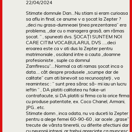
22/04/2024
Stimate domnule Dan…Nu stiam si eram curioasa
sa aflu in final, ce anume v a şocat la Zepter ?
„deci nu grasa-dumneaei ținea prezentarea” era
problema, „dar cu o managera grasă, am rămas
șocat. ” , spuneati dvs. ŞOCAȚI SUNTEM NOI
CARE CITIM VOCABULARUL DVS …..deci
eroarea este ca v ati dus la Zepter pentru
matrimoniale , osciland intre a cauta „doamne
profesioniste , suple ca domnul
Zamfirescu”….Normal ca ati ramas şocat inca o
data…. cât despre produsele „scumpe dar de
calitate” cum ati binevoit sa recunoaşteți , va
reamintesc : ” sunt prea sărac să- mi iau un lucru
ieftin ” , DA platiti calitatea nu fake-uri
contrafacute, si DA platiti si firma ca la orice firma
cu produse patentate, ex. Coco Chanel, Armani,
JPG…etc.
Stimate domn , inca odata, nu va duceti la Zepter
pentru a alege femei 60-90-60 , iar acele „grase”
trecute de vârsta tineretii, cu diferite afectiuni dar
cu neuronii intregi, ar trebui apreciate ca muncesc,