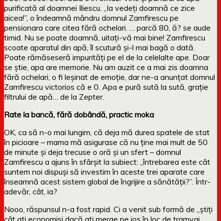
purificată al doamnei Iliescu. „Ia vedeți doamnă ce zice
aicea!”, o îndeamnă mândru domnul Zamfirescu pe
pensionara care citea fără ochelari. … parcă 80, ă? se aude
timid. Nu se poate doamnă, uitați-vă mai bine! Zamfirescu
scoate aparatul din apă, îl scutură și-l mai bagă o dată.
Poate rămăseseră impurități pe el de la celelalte ape. Doar
se știe, apa are memorie. Nu am auzit ce a mai zis doamna
fără ochelari, o fi leșinat de emoție, dar ne-a anunțat domnul
Zamfirescu victorios că e 0. Apa e pură sută la sută, grație
filtrului de apă… de la Zepter.
Rate la bancă, fără dobândă, practic moka
OK, ca să n-o mai lungim, că deja mă durea spatele de stat
în picioare – mama mă asigurase că nu ține mai mult de 50
de minute și deja trecuse o oră și un sfert – domnul
Zamfirescu a ajuns în sfârșit la subiect: „întrebarea este cât
suntem noi dispuși să investim în aceste trei aparate care
înseamnă acest sistem global de îngrijire a sănătății?”. Într-
adevăr, cât, ia?
Nooo, răspunsul n-a fost rapid. Ci a venit sub formă de „știți
cât ați economisi dacă ați merge pe jos în loc de tramvai,