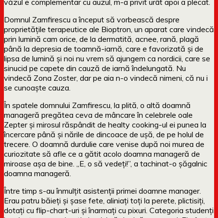
văzul e complementar cu auzul, m-a privit urât apoi a plecat.
Domnul Zamfirescu a început să vorbească despre
proprietățile terapeutice ale Bioptron, un aparat care vindecă
prin lumină cam orice, de la dermatită, acnee, rană, plagă
până la depresia de toamnă-iarnă, care e favorizată și de
lipsa de lumină și noi nu vrem să ajungem ca nordicii, care se
sinucid pe capete din cauză de iarnă îndelungată. Nu
vindecă Zona Zoster, dar pe aia n-o vindecă nimeni, că nu i
se cunoaște cauza.
În spatele domnului Zamfirescu, la plită, o altă doamnă
manageră pregătea ceva de mâncare în celebrele oale
Zepter și mirosul răspândit de healty cooking-ul ei punea la
încercare până și nările de dincoace de ușă, de pe holul de
trecere. O doamnă durdulie care venise după noi murea de
curiozitate să afle ce a gătit acolo doamna manageră de
miroase așa de bine. „E, o să vedeți!”, a tachinat-o șăgalnic
doamna manageră.
Între timp s-au înmulțit asistenții primei doamne manager.
Erau patru băieți și șase fete, aliniați toți la perete, plictisiți,
dotați cu flip-chart-uri și înarmați cu pixuri. Categoria studenți