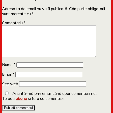
Adresa ta de email nu va fi publicată.
Câmpurile obligatorii
sunt marcate cu
*
Comentariu
*
Nume
*
Email
*
Site web
Anunță-mă prin email când apar comentarii noi.
Te poti
abona
si fara sa comentezi.