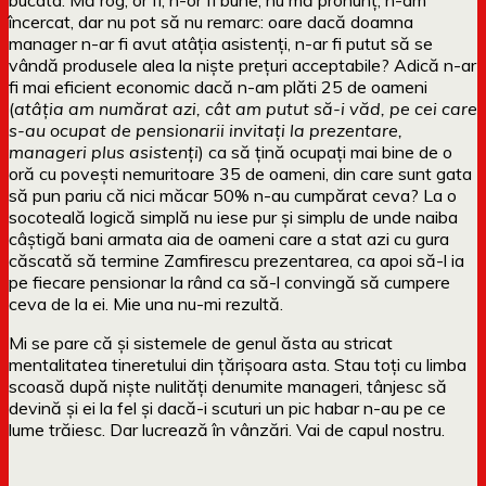
încercat, dar nu pot să nu remarc: oare dacă doamna
manager n-ar fi avut atâția asistenți, n-ar fi putut să se
vândă produsele alea la niște prețuri acceptabile? Adică n-ar
fi mai eficient economic dacă n-am plăti 25 de oameni
(
atâția am numărat azi, cât am putut să-i văd, pe cei care
s-au ocupat de pensionarii invitați la prezentare,
manageri plus asistenți
) ca să țină ocupați mai bine de o
oră cu povești nemuritoare 35 de oameni, din care sunt gata
să pun pariu că nici măcar 50% n-au cumpărat ceva? La o
socoteală logică simplă nu iese pur și simplu de unde naiba
câștigă bani armata aia de oameni care a stat azi cu gura
căscată să termine Zamfirescu prezentarea, ca apoi să-l ia
pe fiecare pensionar la rând ca să-l convingă să cumpere
ceva de la ei. Mie una nu-mi rezultă.
Mi se pare că și sistemele de genul ăsta au stricat
mentalitatea tineretului din țărișoara asta. Stau toți cu limba
scoasă după niște nulități denumite manageri, tânjesc să
devină și ei la fel și dacă-i scuturi un pic habar n-au pe ce
lume trăiesc. Dar lucrează în vânzări. Vai de capul nostru.