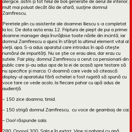
alergice, astm și tot felul de boli generate de aerul de interior,
mult mai poluat decât ăla de afară, susține domnul
Zamfirescu,
Peretele plin cu asistente ale doamnei Iliescu s-a completat
la loc. De data asta erau 12. Friptura de piept de pui a primei
doamne manager deja învrăjbise toate nările din incintă, iar
domnul Zamfirescu a ajuns în sfârșit la ultimul element vital al
vieții, apa. S-a adus aparatul care introdus în apă citește
numărul de impurități. Nu se știe ce erau alea, dar erau cu
sutele. Fair play, domnul Zamfirescu a cerut ca pensionarii din
public care și-au adus apa de la ei de acasă spre testare să
nu specifice și marca. O doamnă care vede să citească
display-ul aparatului fără ochelari a fost rugată să spună cu
voce tare ce vede acolo, la fiecare pahar cu apă adus de
audiență.
– 150 zice doamna, timid.
– 150 strigă domnul Zamfirescu, cu voce de geambaș de cai.
– Ooo! răspunde sala.
280. Ooooo! 300. Sala e în extaz. Vine și paharul cu apă