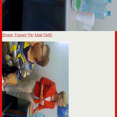
Share
Tweet
Pin
Mail
SMS