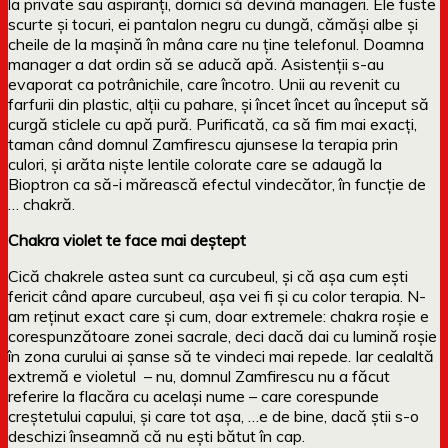
la private sau aspiranți, dornici să devină manageri. Ele fuste
scurte și tocuri, ei pantalon negru cu dungă, cămăși albe și
cheile de la mașină în mâna care nu ține telefonul. Doamna
manager a dat ordin să se aducă apă. Asistenții s-au
evaporat ca potrânichile, care încotro. Unii au revenit cu
farfurii din plastic, alții cu pahare, și încet încet au început să
curgă sticlele cu apă pură. Purificată, ca să fim mai exacți,
taman când domnul Zamfirescu ajunsese la terapia prin
culori, și arăta niște lentile colorate care se adaugă la
Bioptron ca să-i mărească efectul vindecător, în funcție de
… chakră.
Chakra violet te face mai deștept
Cică chakrele astea sunt ca curcubeul, și că așa cum ești
fericit când apare curcubeul, așa vei fi și cu color terapia. N-
am reținut exact care și cum, doar extremele: chakra roșie e
corespunzătoare zonei sacrale, deci dacă dai cu lumină roșie
în zona curului ai șanse să te vindeci mai repede. Iar cealaltă
extremă e violetul – nu, domnul Zamfirescu nu a făcut
referire la flacăra cu același nume – care corespunde
creștetului capului, și care tot așa, …e de bine, dacă știi s-o
deschizi înseamnă că nu ești bătut în cap.