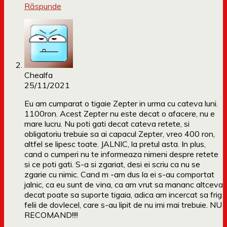
Răspunde
Chealfa
25/11/2021
Eu am cumparat o tigaie Zepter in urma cu cateva luni.
1100ron. Acest Zepter nu este decat o afacere, nu e
mare lucru. Nu poti gati decat cateva retete, si
obligatoriu trebuie sa ai capacul Zepter, vreo 400 ron,
altfel se lipesc toate. JALNIC, la pretul asta. In plus,
cand o cumperi nu te informeaza nimeni despre retete
si ce poti gati. S-a si zgariat, desi ei scriu ca nu se
zgarie cu nimic. Cand m -am dus la ei s-au comportat
jalnic, ca eu sunt de vina, ca am vrut sa mananc altceva
decat poate sa suporte tigaia, adica am incercat sa frig
felii de dovlecel, care s-au lipit de nu imi mai trebuie. NU
RECOMAND!!!!