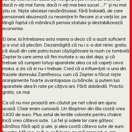
dacă n-ați mai fuma, dacă n-ați mai bea sucuri …?” și nu mai
știu ce. Niște obiceiuri nesănătoase, fără îndoială, de care
pensionarii abuzează cu nesimțire în fiecare zi a vieții lor, pe
lângă faptul că mănâncă pensia statului și destabilizează
economia.
Ei bine, la întrebarea asta mama a decis că a auzit suficient
și a vrut să plecăm. Dezamăgită că nu i s-a dat nimic gratis,
că două din cele patru lozuri câștigătoare la nush ce tombolă
Zepter la care urma să fim invitate s-au dat deja, și că
trebuie să cumperi totuși aparatele alea ca să capeți ceva
moka, a zis că ei nu-i trebuie. Cred că a influențat-o una din
frazele domnului Zamfirescu, cum că Zepter a făcut niște
aranjamente foarte avantajoase cu băncile, și putem lua
aparatele alea în rate pe câțiva ani. Fără dobândă. Practic
gratis, ce mai.
Ca să nu mor proastă am căutat pe net când am ajuns
acasă. Chiar eram curioasă. Un Bioptron din ăla costă vreo
1400 de euro. Plus setul de lentile colorate pentru chakre
încă vreo câteva sute. La fel și oalele lor care gătesc
sănătos fără apă și ulei, și alea costă câteva sute de euro
bucata. Mă rog, or fi, n-or fi bune, nu mă pronunț, n-am