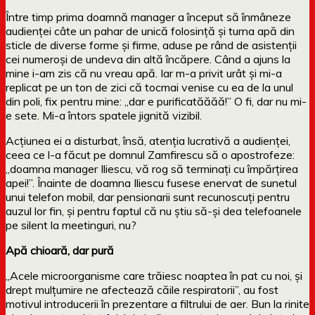
Între timp prima doamnă manager a început să înmâneze
audienței câte un pahar de unică folosință și turna apă din
sticle de diverse forme și firme, aduse pe rând de asistenții
cei numeroși de undeva din altă încăpere. Când a ajuns la
mine i-am zis că nu vreau apă. Iar m-a privit urât și mi-a
replicat pe un ton de zici că tocmai venise cu ea de la unul
din poli, fix pentru mine: „dar e purificatăăăă!” O fi, dar nu mi-
e sete. Mi-a întors spatele jignită vizibil.
Acțiunea ei a disturbat, însă, atenția lucrativă a audienței,
ceea ce l-a făcut pe domnul Zamfirescu să o apostrofeze:
„doamna manager Iliescu, vă rog să terminați cu împărțirea
apei!”. Înainte de doamna Iliescu fusese enervat de sunetul
unui telefon mobil, dar pensionarii sunt recunoscuți pentru
auzul lor fin, și pentru faptul că nu știu să-și dea telefoanele
pe silent la meetinguri, nu?
Apă chioară, dar pură
„Acele microorganisme care trăiesc noaptea în pat cu noi, și
drept mulțumire ne afectează căile respiratorii”, au fost
motivul introducerii în prezentare a filtrului de aer. Bun la rinite