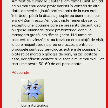
Am fost de curând la Zepter și am rămas uimit sa vad
ca nu mai erau acolo profesioniștii în vânzări de alta
data, oameni cu ținută profesionala de la cum erau
îmbrăcați, până la discurs și supletea dumnealor, cum
era d-l Zamfirescu. Am găsit niște femei obeze, cu
excepția unei doamne care se prezenta decent, deci
nu grasa-dumneaei ținea prezentarea, dar cu o
managera grasă, am rămas șocat. Nici urma de
asistenți de vânzări, s-au trezit ca era o piață de nișă,
la care majoritatea nu prea are acces, pentru ca
produsele sunt supraevaluate, extrem de scumpe, tu
plătești pt marca o gălăgie de bani, nu zic, calitate
este, dar găsești calitate și la scoruri mult mai mici. Tot
asa lume peste 50-60 de ani pensionata.
Răspunde
Luminita Buibas