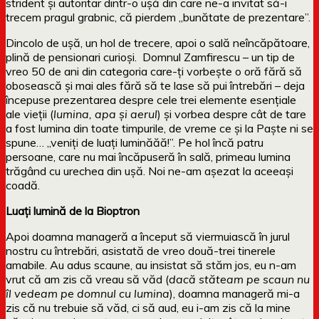
strident și autoritar dintr-o ușă din care ne-a invitat să-i
trecem pragul grabnic, că pierdem „bunătate de prezentare”.
Dincolo de ușă, un hol de trecere, apoi o sală neîncăpătoare,
plină de pensionari curioși. Domnul Zamfirescu – un tip de
vreo 50 de ani din categoria care-ți vorbește o oră fără să
obosească și mai ales fără să te lase să pui întrebări – deja
începuse prezentarea despre cele trei elemente esențiale
ale vieții (
lumina, apa și aerul
) și vorbea despre cât de tare
a fost lumina din toate timpurile, de vreme ce și la Paște ni se
spune… „veniți de luați luminăăă!”. Pe hol încă patru
persoane, care nu mai încăpuseră în sală, primeau lumina
trăgând cu urechea din ușă. Noi ne-am așezat la aceeași
coadă.
Luați lumină de la Bioptron
Apoi doamna manageră a început să viermuiască în jurul
nostru cu întrebări, asistată de vreo două-trei tinerele
amabile. Au adus scaune, au insistat să stăm jos, eu n-am
vrut că am zis că vreau să văd (
dacă stăteam pe scaun nu
îl vedeam pe domnul cu lumina
), doamna manageră mi-a
zis că nu trebuie să văd, ci să aud, eu i-am zis că la mine