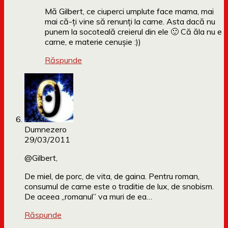
Mă Gilbert, ce ciuperci umplute face mama, mai
mai că-ți vine să renunți la carne. Asta dacă nu
punem la socoteală creierul din ele 🙂 Că ăla nu e
carne, e materie cenușie :))
Răspunde
Dumnezero
29/03/2011
@Gilbert,
De miel, de porc, de vita, de gaina. Pentru roman,
consumul de carne este o traditie de lux, de snobism.
De aceea „romanul” va muri de ea…
Răspunde