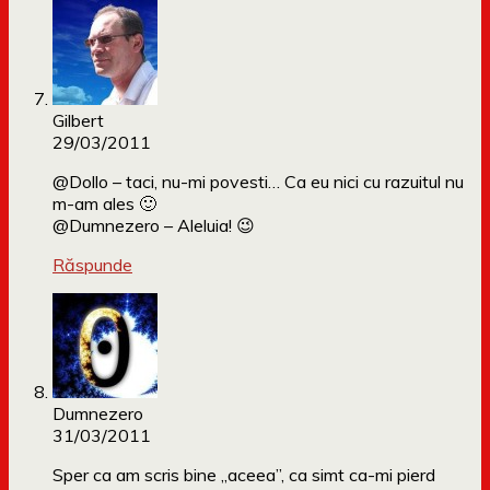
Gilbert
29/03/2011
@Dollo – taci, nu-mi povesti… Ca eu nici cu razuitul nu
m-am ales 🙂
@Dumnezero – Aleluia! 😉
Răspunde
Dumnezero
31/03/2011
Sper ca am scris bine „aceea”, ca simt ca-mi pierd