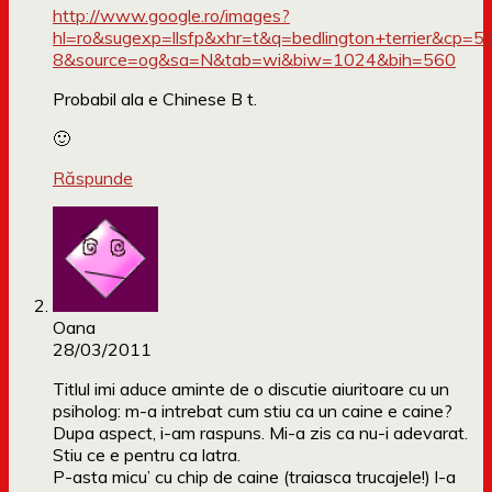
http://www.google.ro/images?
hl=ro&sugexp=llsfp&xhr=t&q=bedlington+terrier&cp
8&source=og&sa=N&tab=wi&biw=1024&bih=560
Probabil ala e Chinese B t.
🙂
Răspunde
Oana
28/03/2011
Titlul imi aduce aminte de o discutie aiuritoare cu un
psiholog: m-a intrebat cum stiu ca un caine e caine?
Dupa aspect, i-am raspuns. Mi-a zis ca nu-i adevarat.
Stiu ce e pentru ca latra.
P-asta micu’ cu chip de caine (traiasca trucajele!) l-a