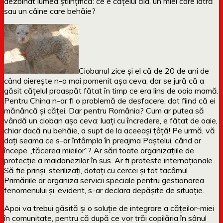
dezbinat lumea științifică: ce e cățelul ăla, un miel care latră
sau un câine care behăie?
Ciobanul zice și el că de 20 de ani de
când oierește n-a mai pomenit așa ceva, dar se jură că a
găsit cățelul proaspăt fătat în timp ce era lins de oaia mamă.
Pentru China n-ar fi o problemă de desfacere, dat fiind că ei
mănâncă și căței. Dar pentru România? Cum ar putea să
vândă un cioban așa ceva: luați cu încredere, e fătat de oaie,
chiar dacă nu behăie, a supt de la aceeași țâță! Pe urmă, vă
dați seama ce s-ar întâmpla în preajma Paștelui, când ar
începe „tăcerea mieilor”? Ar sări toate organizațiile de
protecție a maidanezilor în sus. Ar fi proteste internaționale.
Să fie prinși, sterilizați, dotați cu cercei și tot tacâmul.
Primăriile ar organiza servicii speciale pentru gestionarea
fenomenului și, evident, s-ar declara depășite de situație.
Apoi va trebui găsită și o soluție de integrare a cățeilor-miei
în comunitate, pentru că după ce vor trăi copilăria în sânul