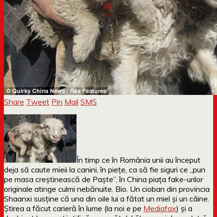
Share
Tweet
Pin
Mail
SMS
În timp ce în România unii au început
deja să caute mieii la canini, în piețe, ca să fie siguri ce „pun
pe masa creștinească de Paște”, în China piața fake-urilor
originale atinge culmi nebănuite. Bio. Un cioban din provincia
Shaanxi susține că una din oile lui a fătat un miel și un câine.
Știrea a făcut carieră în lume (la noi e pe
Mediafax
) și a