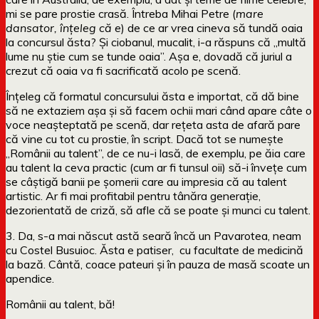
mi se pare prostie crasă. Întreba Mihai Petre (
mare
dansator, înțeleg că e
) de ce ar vrea cineva să tundă oaia
la concursul ăsta? Și ciobanul, mucalit, i-a răspuns că „multă
lume nu știe cum se tunde oaia”. Așa e, dovadă că juriul a
crezut că oaia va fi sacrificată acolo pe scenă.
Înțeleg că formatul concursului ăsta e importat, că dă bine
să ne extaziem așa și să facem ochii mari când apare câte o
voce neașteptată pe scenă, dar rețeta asta de afară pare
că vine cu tot cu prostie, în script. Dacă tot se numește
„Românii au talent”, de ce nu-i lasă, de exemplu, pe ăia care
au talent la ceva practic (cum ar fi tunsul oii) să-i învețe cum
se câștigă banii pe șomerii care au impresia că au talent
artistic. Ar fi mai profitabil pentru tânăra generație,
dezorientată de criză, să afle că se poate și munci cu talent.
3. Da, s-a mai născut astă seară încă un Pavarotea, neam
cu Costel Busuioc. Ăsta e patiser, cu facultate de medicină
la bază. Cântă, coace pateuri și în pauza de masă scoate un
apendice.
Românii au talent, bă!