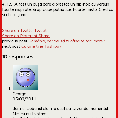
4. P.S. A fost un puști care a prestat un hip-hop cu versuri
foarte inspirate, și aproape patriotice. Foarte mișto. Cred că
și el era șomer.
Share on Twitter
Tweet
Share on Pinterest
Share
previous post
Românio, ce vrei să fii când te faci mare?
next post
Cu cine ține Toshiba?
10 responses
GeorgeL
05/03/2011
dom’le, ciobanul ala n-a stiut sa-si vanda momentul.
Nici eu nu-l votam.