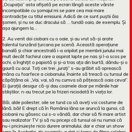
„Ocupația” asta afișată pe ecran lângă aceste vârste
incompatibile cu șomajul mi se pare cea mai mare
contradicție cu titlul emisiunii. Adică de ce sunt puștii ăia
șomeri, și nu se duc dracului să … tundă oaia, de exemplu. Și
așa ajungem la…
2. Au venit doi ciobani cu o oaie, și au vrut să-și arate
talentul tunzând țurcana pe scenă. Această operațiune
banală și chiar ancestrală i-a oripilat pe membrii juriului mai
mult decât fachirul care a aspirat lapte pe nas și l-a scos pe
ochi, a înghițit o papiotă și și-a tras ața din burtă, dându-și o
gaură cu acul. Toți cei trei „jurați” s-au grăbit să oprească
mâna cu foarfece a ciobanului, înainte să treacă cu tunsul de
căpățâna oii. „Vai, vai, să nu cumva să pățească oaia ceva!”.
Ei (jurații) desigur că-și dau coamele doar pe mâinile hair
stiliștilor, n-au trecut pe la frizeri niciodată în viața lor.
Băi, alde poliester, oile se tund ca să aveți voi costume de
lână, băi! E drept că în România lâna se aruncă la gunoi, că
ciobanii nu găsesc cui s-o vândă, dar chiar să fii mare artist
sau realizator TV și să nu pricepi că tunsul oii nu numai că
nu-i pricinuiește nicio durere animalului, dar e chiar un show
care în Australia, de exemplu, a dat și teme de filme celebre,