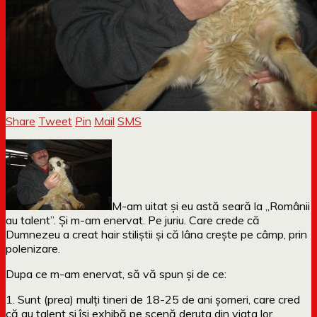
Share
Tweet
Pin
Mail
SMS
M-am uitat și eu astă seară la „Românii
au talent”. Și m-am enervat. Pe juriu. Care crede că
Dumnezeu a creat hair stiliștii și că lâna crește pe câmp, prin
polenizare.
Dupa ce m-am enervat, să vă spun și de ce:
1. Sunt (prea) mulți tineri de 18-25 de ani șomeri, care cred
că au talent și își exhibă pe scenă deruta din viața lor.