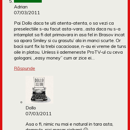
Adrian
07/03/2011
Pai Dollo daca te uiti atenta-atenta, o sa vezi ca
preselectiile s-au facut asta-vara…asta daca nu s-a
intamplat sa fi dat primavara in asa fel in Brasov incat
sa apara Smiley si cu grasutu’ ala in manci scurte. Or
bacii sunt fix la trebi cacacioase, n-au ei vreme de tuns
oile in platou. Unless ii ademeneste ProTV-ul cu ceva
gologani, „easy money” cum ar zice ei…
Răspunde
Dollo
07/03/2011
Asa o fi, nimic nu mai e natural in tara asta,
domnule, nici macar ciobanii 🙂