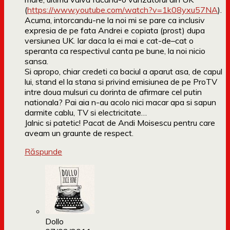
(
https://www.youtube.com/watch?v=1k08yxu57NA
).
Acuma, intorcandu-ne la noi mi se pare ca inclusiv
expresia de pe fata Andrei e copiata (prost) dupa
versiunea UK. Iar daca la ei mai e cat-de–cat o
speranta ca respectivul canta pe bune, la noi nicio
sansa.
Si apropo, chiar credeti ca baciul a aparut asa, de capul
lui, stand el la stana si privind emisiunea de pe ProTV
intre doua mulsuri cu dorinta de afirmare cel putin
nationala? Pai aia n-au acolo nici macar apa si sapun
darmite cablu, TV si electricitate…
Jalnic si patetic! Pacat de Andi Moisescu pentru care
aveam un graunte de respect.
Răspunde
Dollo