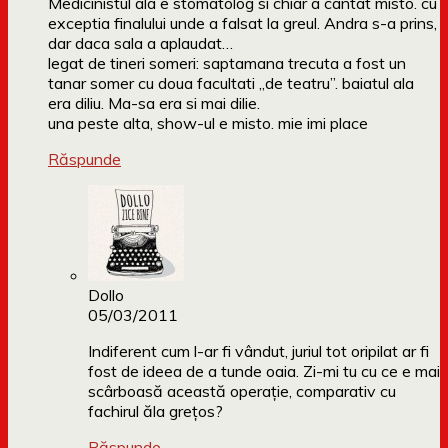
Medicinistul ala e stomatolog si chiar a cantat misto. cu
exceptia finalului unde a falsat la greul. Andra s-a prins,
dar daca sala a aplaudat…
legat de tineri someri: saptamana trecuta a fost un
tanar somer cu doua facultati „de teatru”. baiatul ala
era diliu. Ma-sa era si mai dilie.
una peste alta, show-ul e misto. mie imi place
Răspunde
Dollo
05/03/2011
Indiferent cum l-ar fi vândut, juriul tot oripilat ar fi
fost de ideea de a tunde oaia. Zi-mi tu cu ce e mai
scârboasă această operație, comparativ cu
fachirul ăla grețos?
Răspunde