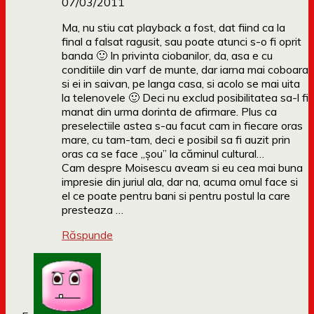
07/03/2011
Ma, nu stiu cat playback a fost, dat fiind ca la
final a falsat ragusit, sau poate atunci s-o fi oprit
banda 🙂 In privinta ciobanilor, da, asa e cu
conditiile din varf de munte, dar iarna mai coboara
si ei in saivan, pe langa casa, si acolo se mai uita
la telenovele 🙂 Deci nu exclud posibilitatea sa-l fi
manat din urma dorinta de afirmare. Plus ca
preselectiile astea s-au facut cam in fiecare oras
mare, cu tam-tam, deci e posibil sa fi auzit prin
oras ca se face „șou” la căminul cultural…
Cam despre Moisescu aveam si eu cea mai buna
impresie din juriul ala, dar na, acuma omul face si
el ce poate pentru bani si pentru postul la care
presteaza …
Răspunde