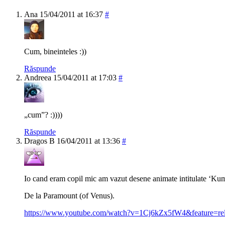
Ana
15/04/2011 at 16:37
#
Cum, bineinteles :))
Răspunde
Andreea
15/04/2011 at 17:03
#
„cum”? :))))
Răspunde
Dragos B
16/04/2011 at 13:36
#
Io cand eram copil mic am vazut desene animate intitulate ‘K
De la Paramount (of Venus).
https://www.youtube.com/watch?v=1Cj6kZx5fW4&feature=rel