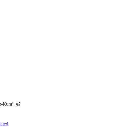
um-Kum’. 😀
ated