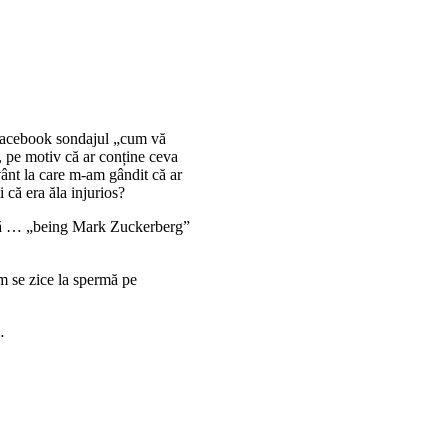
 Facebook sondajul „cum vă
, pe motiv că ar conține ceva
vânt la care m-am gândit că ar
 că era ăla injurios?
r să … „being Mark Zuckerberg”
m se zice la spermă pe
…