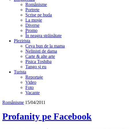
Românisme
Portrete
Scrise pe buda
La moșie
Diverse
Promo
În neagra străinătate
Plezirista
Ceva bun de la mama
Nelinisti de dama
Carte & alte arte
Pisica Toshiba
Tango și eu
Turista
Reportaje
Video
Foto
Vacante
Românisme
15/04/2011
Profanity pe Facebook