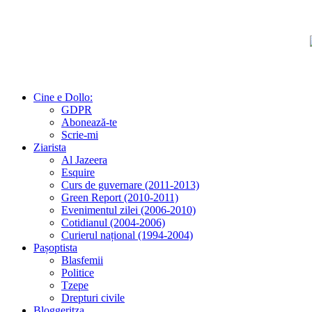
Cine e Dollo:
GDPR
Abonează-te
Scrie-mi
Ziarista
Al Jazeera
Esquire
Curs de guvernare (2011-2013)
Green Report (2010-2011)
Evenimentul zilei (2006-2010)
Cotidianul (2004-2006)
Curierul național (1994-2004)
Pașoptista
Blasfemii
Politice
Tzepe
Drepturi civile
Bloggeritza