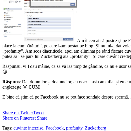
Am încercat să postez și pe
place la cumpărături”, pe care l-am postat pe blog. Și nu mi-a dat voie
„profanity”. Am scos diacriticele, apoi am eliminat pe rând fiecare cu
putea să i se pară lui Zuckerberg ăla „profanity”. Și care cuvânt credeți
Răspunsul vi-l dau mâine, ca să vă las timp de gândire, că nu e ușo
😉
Răspuns
: Da, domnilor și doamnelor, cu ocazia asta am aflat și eu cu
englezește 🙂
CUM
E bine că știm că pe Facebook nu se pot face sondaje despre spermă
Share on Twitter
Tweet
Share on Pinterest
Share
Tags:
cuvinte interzise
,
Facebook
,
profanity
,
Zuckerberg