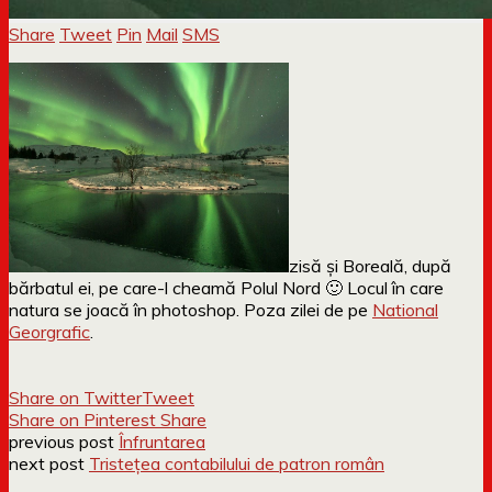
Share
Tweet
Pin
Mail
SMS
zisă și Boreală, după
bărbatul ei, pe care-l cheamă Polul Nord 🙂 Locul în care
natura se joacă în photoshop. Poza zilei de pe
National
Georgrafic
.
Share on Twitter
Tweet
Share on Pinterest
Share
previous post
Înfruntarea
next post
Tristețea contabilului de patron român