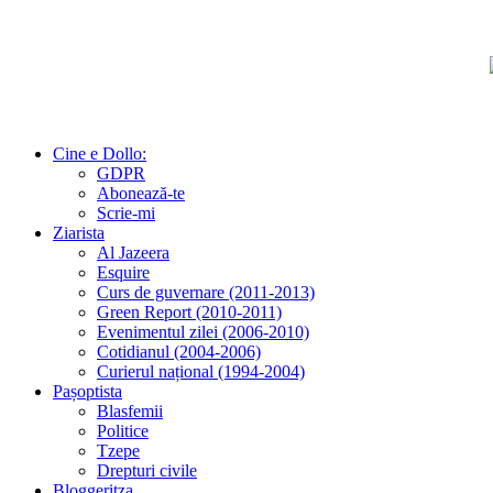
Cine e Dollo:
GDPR
Abonează-te
Scrie-mi
Ziarista
Al Jazeera
Esquire
Curs de guvernare (2011-2013)
Green Report (2010-2011)
Evenimentul zilei (2006-2010)
Cotidianul (2004-2006)
Curierul național (1994-2004)
Pașoptista
Blasfemii
Politice
Tzepe
Drepturi civile
Bloggeritza