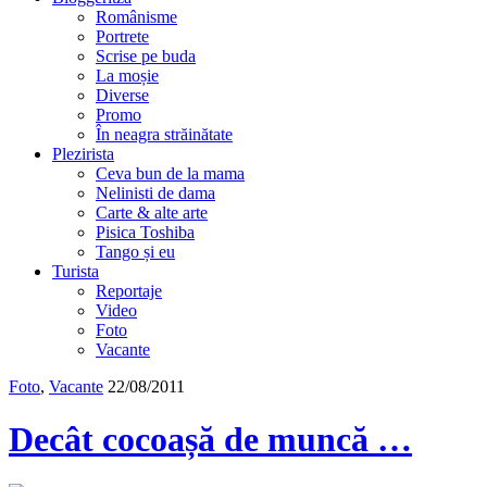
Românisme
Portrete
Scrise pe buda
La moșie
Diverse
Promo
În neagra străinătate
Plezirista
Ceva bun de la mama
Nelinisti de dama
Carte & alte arte
Pisica Toshiba
Tango și eu
Turista
Reportaje
Video
Foto
Vacante
Foto
,
Vacante
22/08/2011
Decât cocoașă de muncă …