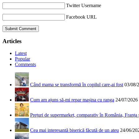
Twitter Username
Facebook URL
Articles
Latest
Popular
Comments
Când mama se transformă în copilul care-ai fost
03/08/
Cum am ajuns să-mi repar mașina cu ranga
24/07/2026
Prețuri de supermarket, comparativ în România, Franța
Cea mai interesantă biserică făcută de un ateu
24/06/20