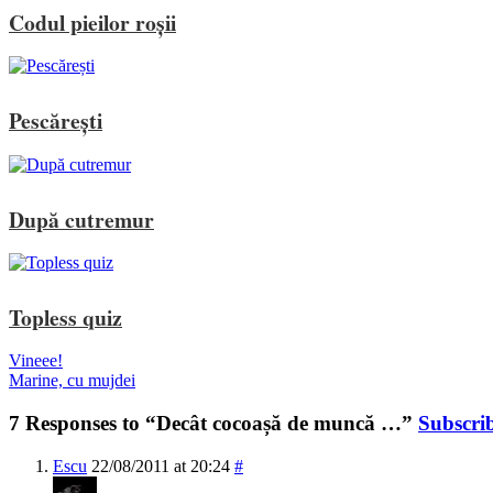
Codul pieilor roșii
Pescărești
După cutremur
Topless quiz
Vineee!
Marine, cu mujdei
7 Responses to “Decât cocoașă de muncă …”
Subscri
Escu
22/08/2011 at 20:24
#