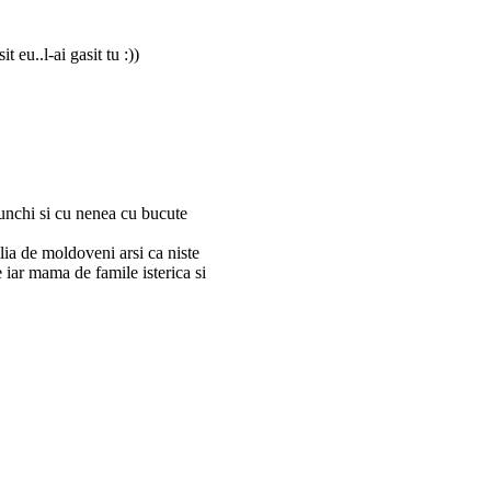
 eu..l-ai gasit tu :))
nunchi si cu nenea cu bucute
ilia de moldoveni arsi ca niste
e iar mama de famile isterica si