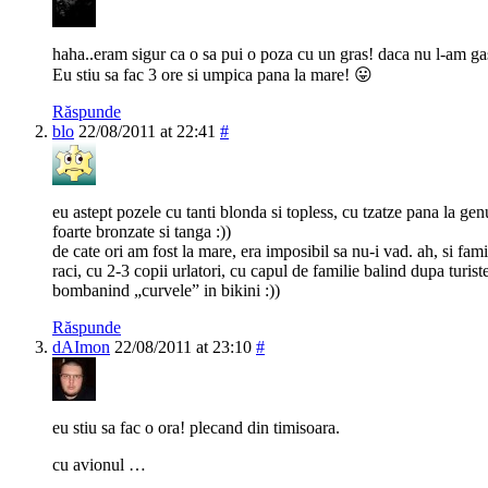
haha..eram sigur ca o sa pui o poza cu un gras! daca nu l-am gasit
Eu stiu sa fac 3 ore si umpica pana la mare! 😛
Răspunde
blo
22/08/2011 at 22:41
#
eu astept pozele cu tanti blonda si topless, cu tzatze pana la ge
foarte bronzate si tanga :))
de cate ori am fost la mare, era imposibil sa nu-i vad. ah, si fam
raci, cu 2-3 copii urlatori, cu capul de familie balind dupa turist
bombanind „curvele” in bikini :))
Răspunde
dAImon
22/08/2011 at 23:10
#
eu stiu sa fac o ora! plecand din timisoara.
cu avionul …