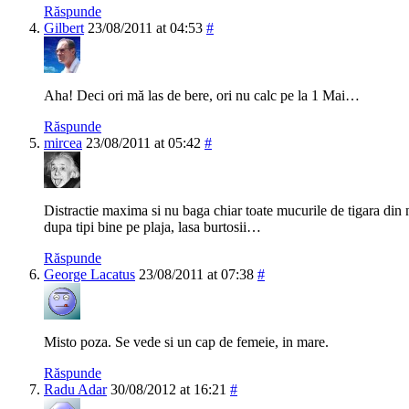
Răspunde
Gilbert
23/08/2011 at 04:53
#
Aha! Deci ori mă las de bere, ori nu calc pe la 1 Mai…
Răspunde
mircea
23/08/2011 at 05:42
#
Distractie maxima si nu baga chiar toate mucurile de tigara din n
dupa tipi bine pe plaja, lasa burtosii…
Răspunde
George Lacatus
23/08/2011 at 07:38
#
Misto poza. Se vede si un cap de femeie, in mare.
Răspunde
Radu Adar
30/08/2012 at 16:21
#