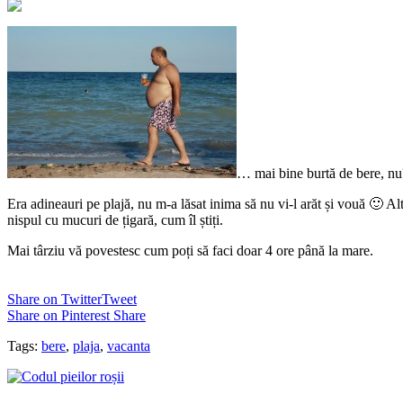
… mai bine burtă de bere, nu
Era adineauri pe plajă, nu m-a lăsat inima să nu vi-l arăt și vouă 🙂 A
nispul cu mucuri de țigară, cum îl știți.
Mai târziu vă povestesc cum poți să faci doar 4 ore până la mare.
Share on Twitter
Tweet
Share on Pinterest
Share
Tags:
bere
,
plaja
,
vacanta