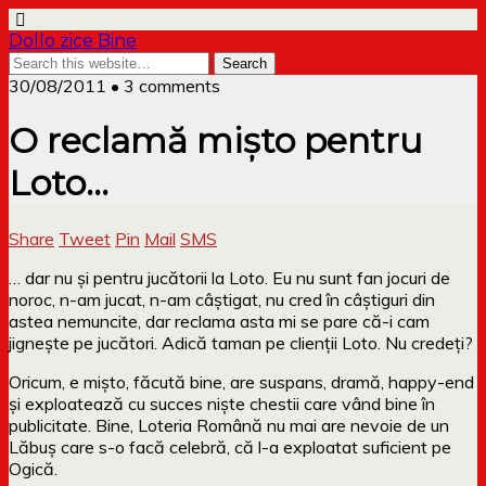
Dollo zice Bine
30/08/2011 • 3 comments
O reclamă mișto pentru
Loto…
Share
Tweet
Pin
Mail
SMS
… dar nu și pentru jucătorii la Loto. Eu nu sunt fan jocuri de
noroc, n-am jucat, n-am câștigat, nu cred în câștiguri din
astea nemuncite, dar reclama asta mi se pare că-i cam
jignește pe jucători. Adică taman pe clienții Loto. Nu credeți?
Oricum, e mișto, făcută bine, are suspans, dramă, happy-end
și exploatează cu succes niște chestii care vând bine în
publicitate. Bine, Loteria Română nu mai are nevoie de un
Lăbuș care s-o facă celebră, că l-a exploatat suficient pe
Ogică.