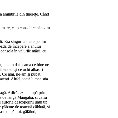
 amintirile din tinerețe. Când
la mare, ca o consolare că n-am
it. Era singur la mare pentru
rioada de începere a anului
 consola în valurile mării, cu
it, ne-am dat seama ce bine ne
 era el, și ce ochi albaștri
. Ce mai, ne-am și pupat,
tenți. Altfel, toată lumea știa
ragă. Adică, exact după primul
ea de lângă Mangalia, și ca să
 euforia descoperirii unui tip
e plăcute de toamnă călduță, și
gase după noi, gâfâind,