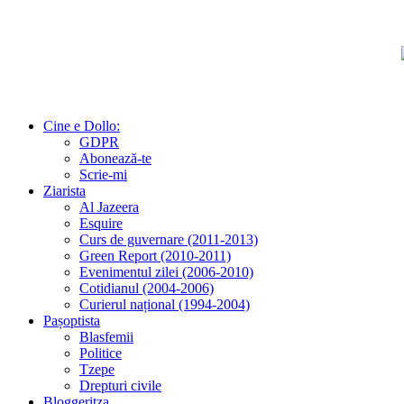
Cine e Dollo:
GDPR
Abonează-te
Scrie-mi
Ziarista
Al Jazeera
Esquire
Curs de guvernare (2011-2013)
Green Report (2010-2011)
Evenimentul zilei (2006-2010)
Cotidianul (2004-2006)
Curierul național (1994-2004)
Pașoptista
Blasfemii
Politice
Tzepe
Drepturi civile
Bloggeritza