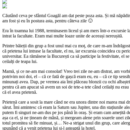
Căutând ceva pe sfântul Goagăl am dat peste poza asta. Și mă năpădiră
am fost și eu în postura asta, pentru câteva zile 🙂
Era în toamna lui 1988, terminasem liceul și am mers într-o excursie 
intrat la facultate. Eram mai multe loaze unite de aceeași nereușită.
Printre băieții din grup a fost unul mai cu moț, de care m-am îndrăgost
că prietena lui intrase la facultate, el nu, iar excursia coincidea cu pe
universitar. Ea rămăsese la București ca să participe la festivitate, el se
ceilalți de teapa lui.
Mamă, și ce ne-am mai consolat! Vreo trei zile ne-am distrat, am vorb
potrivim noi doi, el – că ce fată de gașcă eram eu, eu – că ce tip sensibil
minunați avea. Dap, pe vremea aia îmi plăceau blonzii cu ochi albaștri
pentru că am apucat să avem un soi de tete-a tete când ceilalți nu erau a
că el avea prietenă.
Prietenă care a sosit la mare când ne era unora dintre noi marea mai d
sărut. Îmi amintesc că eram la Saturn sau Jupiter, una din stațiunile al
putem fi singuri ne-am dus pe jos până în oraș. Și eram cam amețită de
așa ca el, și ne țineam de mână, și mergeam alene prin soarele unei zil
totul promitea să fie minuat, și… Ne-a strigat unul din grup, care aler
spunând că a venit prietena lui și-l așteaptă la hotel.