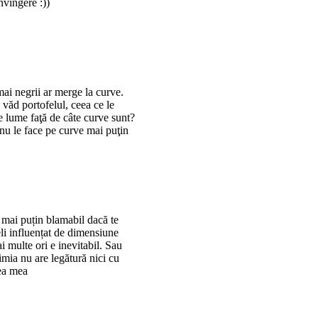
nvingere :))
mai negrii ar merge la curve.
văd portofelul, ceea ce le
 lume faţă de câte curve sunt?
a nu le face pe curve mai puţin
e mai puțin blamabil dacă te
eli influențat de dimensiune
i multe ori e inevitabil. Sau
imia nu are legătură nici cu
rea mea