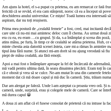
Am ajuns la hotel, el s-a pupat cu prietena, eu am remarcat ce fată fru
fericită că se revăd, el era cam stânjenit, noroc că ea a început să pove
deschiderea anului universitar. Ce mișto! Toată lumea era interesată să a
aspiram, dar nu toți reușisem.
Prima mea postură de „cealaltă femeie” a fost, cred, mai incitantă decât 
care uite că nu-mi mai amintesc deloc cum îl chema. Au urmat două zile
era cu ea, eu eram …cu grupul. Și da, s-a întâmplat și scena din poză,
atins mâna, pe furiș, în timp ce de cealaltă se atârna prietena. Huh, ce
minte chestia asta datorită scenei ăsteia, care mi-a rămas în amintire m
tipul ăsta fără nume. Și atunci mi-am dorit să nu ajung vreodată să fiu î
piept de mâna cealaltă, aia fără emoții.
Apoi a mai fost o întâmplare aproape la fel de încărcată de adrenalină,
mă vadă pentru ultima dată, în seara dinaintea plecării. Eram toți în came
că e obosit și vrea să se culce. Ne-am mutat în una din camerele fetelo
moment dat că mă doare capul și mă duc în cameră. Știu, trăiam numa
Dar am alergat pe faleză. Unde l-am așteptat ca proasta vreo oră. Și n
cameră, unde, surpriză, erau și colegele mele de cameră. Care se într
mă durea capul 😀
A doua zi am aflat că el fusese consolat de prietenă că nu intrase la facu