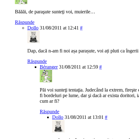
Băăăi, de paraşute sunteţi voi, muierile…
Răspunde
Dollo
31/08/2011 at 12:41
#
Dap, dacă n-am fi noi așa parașute, voi ați pluti ca îngerii 
Răspunde
Béranger
31/08/2011 at 12:59
#
Păi voi sunteţi tentaţia. Judecând la extrem, fireşte 
fi bordeluri pe lume, dar şi dacă ar exista doritori, 
cum ar fi?
Răspunde
Dollo
31/08/2011 at 13:01
#