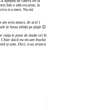
-a așteptat de câteva ori la
ers într-o altă excursie, la
ar ceva n-a mers. Nu-mi
s am avut atunci, de acel 1
ele le furau iubiții pe plajă 😉
r viața te pune de multe ori în
tă. Chiar dacă nu mi-am înșelat
eamă și asta. Deci, n-aș arunca