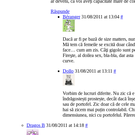
ar deveni, că voi aveți capacitate mare de co
Răspunde
Béranger
31/08/2011 at 13:04
#
Dacă ar fi pe bază de size matters, nu
Mă tem că femeile se excită doar când 
face… cum am zis. Câţi gigolo sunt pe
Fireşte, al doilea sex, bla-bla, dar ast
curve.
Dollo
31/08/2011 at 13:11
#
Vorbim de lucruri diferite. Nu zic că 
îndrăgostești prostește, decât dacă înș
sau de portofel. Zic doar că de cele ma
hai să zicem mai puțin controlabil. Ch
dimensiunea, nici cu portofelul. Păre
Dragos B
31/08/2011 at 14:18
#