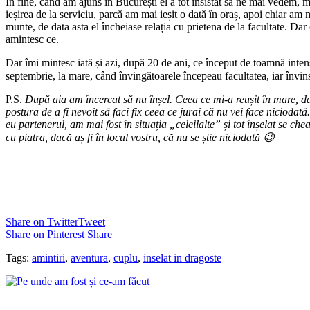
În fine, când am ajuns în București el a tot insistat să ne mai vedem, m
ieșirea de la serviciu, parcă am mai ieșit o dată în oraș, apoi chiar am m
munte, de data asta el încheiase relația cu prietena de la facultate. D
amintesc ce.
Dar îmi mintesc iată și azi, după 20 de ani, ce început de toamnă inten
septembrie, la mare, când învingătoarele începeau facultatea, iar învins
P.S.
După aia am încercat să nu înșel. Ceea ce mi-a reușit în mare, da
postura de a fi nevoit să faci fix ceea ce jurai că nu vei face nicioda
eu partenerul, am mai fost în situația „celeilalte” și tot înșelat se ch
cu piatra, dacă aș fi în locul vostru, că nu se știe niciodată 😉
Share on Twitter
Tweet
Share on Pinterest
Share
Tags:
amintiri
,
aventura
,
cuplu
,
inselat in dragoste