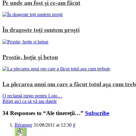
Pe unde am fost și ce-am făcut
În dragoste toți suntem proști
Prostie, hoție și beton
La plecarea unui om care a făcut totul așa cum treb
O reclamă mișto pentru Loto…
Bifați aici ca să vă iau datele
34 Responses to “Ale tinereții…”
Subscribe
Béranger
31/08/2011 at 12:30
#