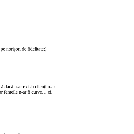
pe norișori de fidelitate;)
că dacă n-ar exista clienţi n-ar
iar femeile n-ar fi curve… ei,