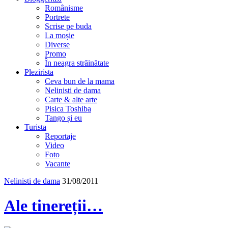
Românisme
Portrete
Scrise pe buda
La moșie
Diverse
Promo
În neagra străinătate
Plezirista
Ceva bun de la mama
Nelinisti de dama
Carte & alte arte
Pisica Toshiba
Tango și eu
Turista
Reportaje
Video
Foto
Vacante
Nelinisti de dama
31/08/2011
Ale tinereții…