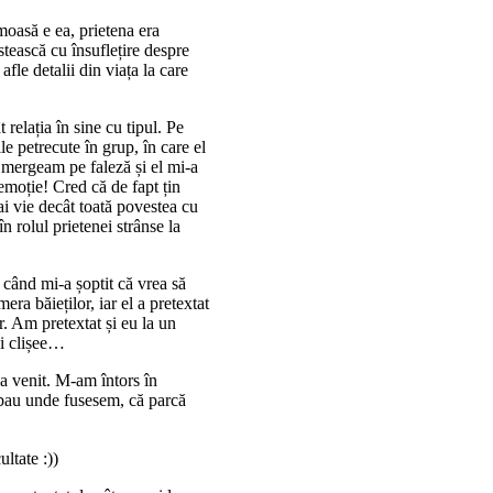
moasă e ea, prietena era
stească cu însuflețire despre
fle detalii din viața la care
relația în sine cu tipul. Pe
 petrecute în grup, în care el
 mergeam pe faleză și el mi-a
 emoție! Cred că de fapt țin
ai vie decât toată povestea cu
n rolul prietenei strânse la
 când mi-a șoptit că vrea să
ra băieților, iar el a pretextat
r. Am pretextat și eu la un
i clișee…
-a venit. M-am întors în
ebau unde fusesem, că parcă
ltate :))