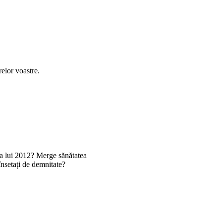
relor voastre.
arna lui 2012? Merge sănătatea
însetați de demnitate?