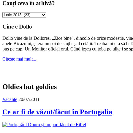
Cauți ceva în arhivă?
Cauți
ceva
în
Cine e Dollo
arhivă?
Dollo vine de la Dollores. „Zice bine”, dincolo de orice modestie, vin
apele Bicazului, și era un soi de slujbaș al cetății. Treaba lui era să ba
pus pe cap. Un Monitor oficial oral. Când ieșea cu toba pe ulițe i se s
Citește mai mult...
Oldies but goldies
Vacante
20/07/2011
Ce ar fi de văzut/făcut în Portugalia