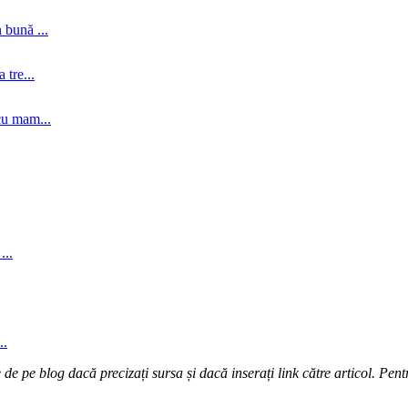
 bună ...
tre...
cu mam...
...
..
e pe blog dacă precizați sursa și dacă inserați link către articol. Pentr