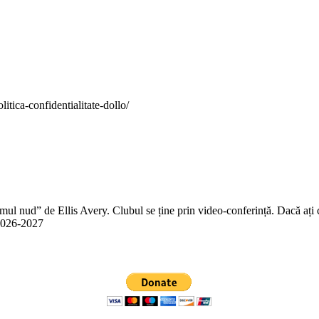
itica-confidentialitate-dollo/
 nud” de Ellis Avery. Clubul se ține prin video-conferință. Dacă ați citit
n 2026-2027