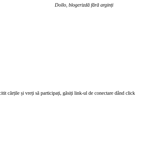
Dollo, blogerizdă fără arginți
 cărțile și vreți să participați, găsiți link-ul de conectare dând click