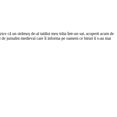
ce că un strămoș de-al tatălui meu trăia într-un sat, acoperit acum de
el de jurnalist medieval care îi informa pe oameni ce biruri li s-au mai