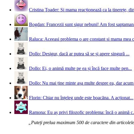
Cristina Toader: Si mama reacționează ca la tinerețe, din
Bogdan: Francezii sunt sigur nebuni! Am fost saptamana 
Raluca: Aceeasi problema o are constant si mama mea 
Dollo: Desigur, dacă ar putea să se și apere singură ...
Dollo: Ei, o animă multe pe ea și încă face multe pen...
Dollo: Nu mai ține minte așa multe despre ea, dar acum 
Florin: Chiar nu înțeleg unde este boacăna. A acționat...
Ramona: Eu aș privi filozofic problema: încă o animă c.
„Puteți prelua maximum 500 de caractere din articolele d