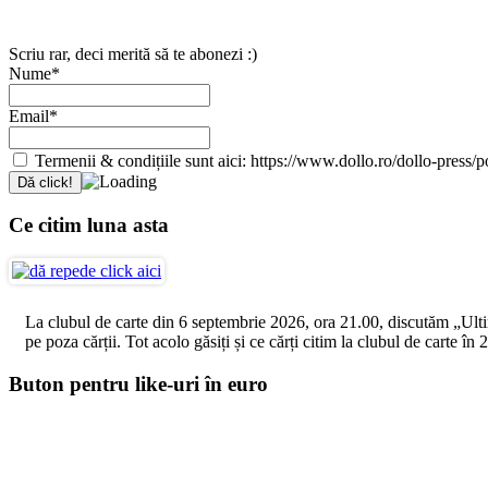
Scriu rar, deci merită să te abonezi :)
Nume*
Email*
Termenii & condițiile sunt aici: https://www.dollo.ro/dollo-press/pol
Ce citim luna asta
La clubul de carte din 6 septembrie 2026, ora 21.00, discutăm „Ultimul
pe poza cărții. Tot acolo găsiți și ce cărți citim la clubul de carte î
Buton pentru like-uri în euro