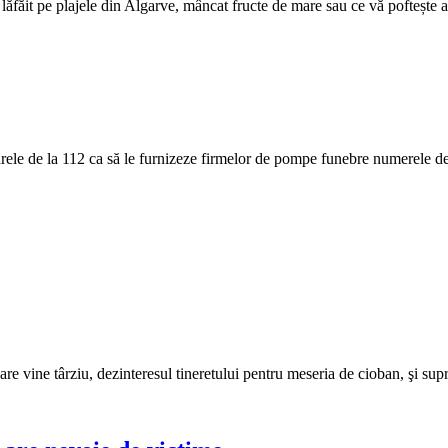
făit pe plajele din Algarve, mâncat fructe de mare sau ce vă poftește ape
le de la 112 ca să le furnizeze firmelor de pompe funebre numerele de 
are vine târziu, dezinteresul tineretului pentru meseria de cioban, şi su