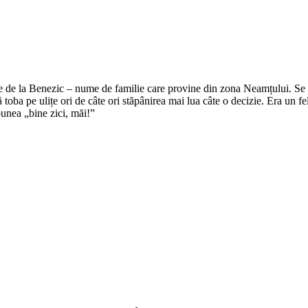
e de la Benezic – nume de familie care provine din zona Neamțului. Se zi
tă toba pe ulițe ori de câte ori stăpânirea mai lua câte o decizie. Era un f
punea „bine zici, măi!”