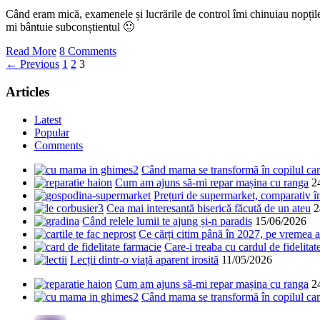
Când eram mică, examenele și lucrările de control îmi chinuiau nopți
mi bântuie subconștientul 🙂
Read More
8 Comments
← Previous
1
2
3
Articles
Latest
Popular
Comments
Când mama se transformă în copilul care
Cum am ajuns să-mi repar mașina cu ranga
2
Prețuri de supermarket, comparativ 
Cea mai interesantă biserică făcută de un ateu
2
Când relele lumii te ajung și-n paradis
15/06/2026
Ce cărți citim până în 2027, pe vremea a
Care-i treaba cu cardul de fidelitat
Lecții dintr-o viață aparent irosită
11/05/2026
Cum am ajuns să-mi repar mașina cu ranga
2
Când mama se transformă în copilul care