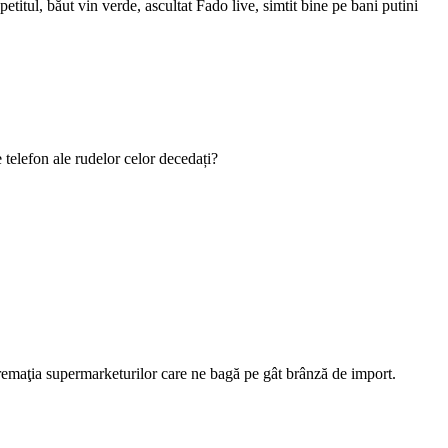
titul, băut vin verde, ascultat Fado live, simtit bine pe bani putini
telefon ale rudelor celor decedați?
premaţia supermarketurilor care ne bagă pe gât brânză de import.