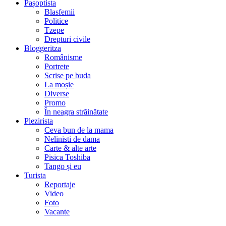
Pașoptista
Blasfemii
Politice
Tzepe
Drepturi civile
Bloggeritza
Românisme
Portrete
Scrise pe buda
La moșie
Diverse
Promo
În neagra străinătate
Plezirista
Ceva bun de la mama
Nelinisti de dama
Carte & alte arte
Pisica Toshiba
Tango și eu
Turista
Reportaje
Video
Foto
Vacante