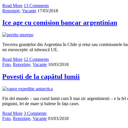
Read More
13 Comments
Reportaje
,
Vacante
17/03/2018
Ice age cu comision bancar argentinian
Trecerea granițelor din Argentina în Chile și retur sau comisioanele ban
un eurosceptic să iubească UE.
Read More
12 Comments
Foto
,
Reportaje
,
Vacante
10/03/2018
Povești de la capătul lumii
Fin del mundo – sau curul lumii cum îi mai zic argentinienii – e la fe
pinguini, lei de mare și balene în fața casei.
Read More
3 Comments
Foto
,
Reportaje
,
Vacante
03/03/2018