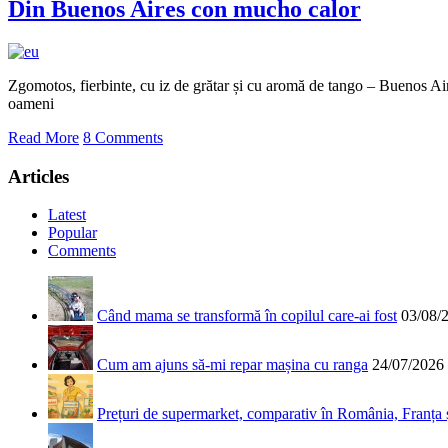
Din Buenos Aires con mucho calor
Zgomotos, fierbinte, cu iz de grătar și cu aromă de tango – Buenos Ai
oameni
Read More
8 Comments
Articles
Latest
Popular
Comments
Când mama se transformă în copilul care-ai fost
03/08/
Cum am ajuns să-mi repar mașina cu ranga
24/07/2026
Prețuri de supermarket, comparativ în România, Franța