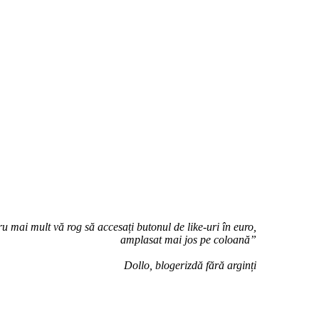
u mai mult vă rog să accesați butonul de like-uri în euro,
amplasat mai jos pe coloană”
Dollo, blogerizdă fără arginți