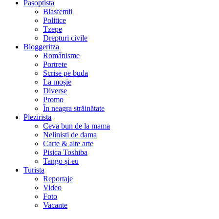
Pașoptista
Blasfemii
Politice
Tzepe
Drepturi civile
Bloggeritza
Românisme
Portrete
Scrise pe buda
La moșie
Diverse
Promo
În neagra străinătate
Plezirista
Ceva bun de la mama
Nelinisti de dama
Carte & alte arte
Pisica Toshiba
Tango și eu
Turista
Reportaje
Video
Foto
Vacante