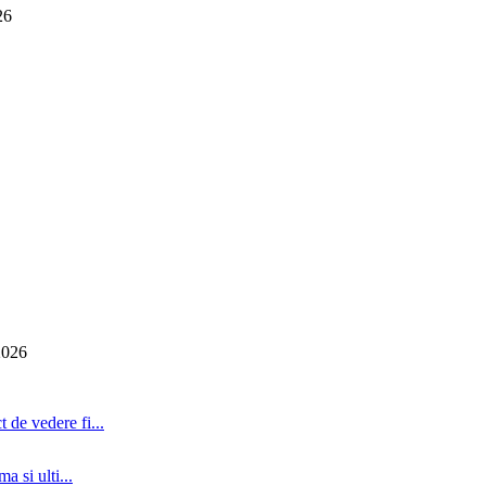
26
2026
 de vedere fi...
a si ulti...