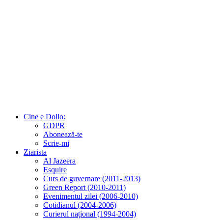
Cine e Dollo:
GDPR
Abonează-te
Scrie-mi
Ziarista
Al Jazeera
Esquire
Curs de guvernare (2011-2013)
Green Report (2010-2011)
Evenimentul zilei (2006-2010)
Cotidianul (2004-2006)
Curierul național (1994-2004)