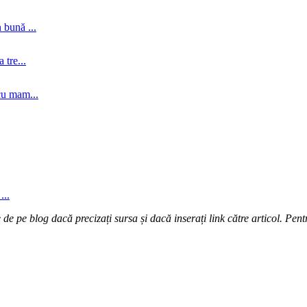
 bună ...
tre...
cu mam...
...
e pe blog dacă precizați sursa și dacă inserați link către articol. Pentr