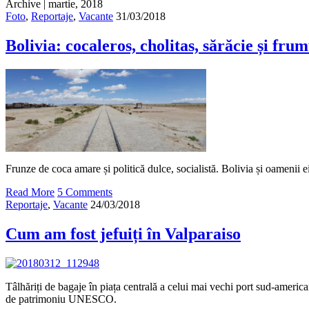
Archive | martie, 2018
Foto
,
Reportaje
,
Vacante
31/03/2018
Bolivia: cocaleros, cholitas, sărăcie și fru
Frunze de coca amare și politică dulce, socialistă. Bolivia și oamenii ei
Read More
5 Comments
Reportaje
,
Vacante
24/03/2018
Cum am fost jefuiți în Valparaiso
Tâlhăriți de bagaje în piața centrală a celui mai vechi port sud-america
de patrimoniu UNESCO.