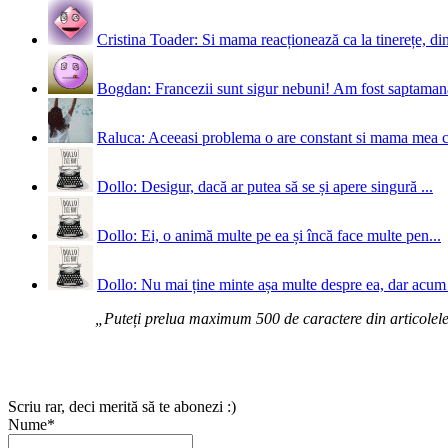
Cristina Toader: Si mama reacționează ca la tinerețe, din
Bogdan: Francezii sunt sigur nebuni! Am fost saptamana 
Raluca: Aceeasi problema o are constant si mama mea 
Dollo: Desigur, dacă ar putea să se și apere singură ...
Dollo: Ei, o animă multe pe ea și încă face multe pen...
Dollo: Nu mai ține minte așa multe despre ea, dar acum 
„Puteți prelua maximum 500 de caractere din articolele d
Scriu rar, deci merită să te abonezi :)
Nume*