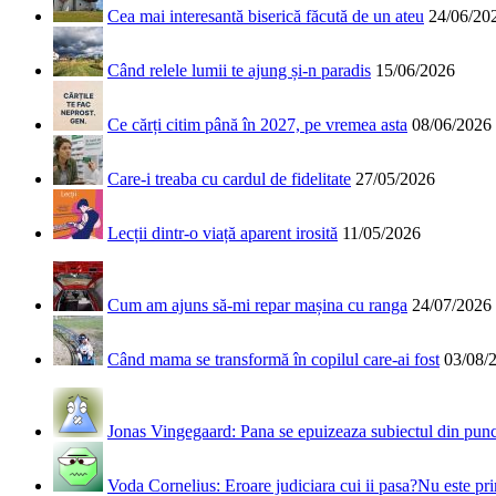
Cea mai interesantă biserică făcută de un ateu
24/06/20
Când relele lumii te ajung și-n paradis
15/06/2026
Ce cărți citim până în 2027, pe vremea asta
08/06/2026
Care-i treaba cu cardul de fidelitate
27/05/2026
Lecții dintr-o viață aparent irosită
11/05/2026
Cum am ajuns să-mi repar mașina cu ranga
24/07/2026
Când mama se transformă în copilul care-ai fost
03/08/
Jonas Vingegaard: Pana se epuizeaza subiectul din punct
Voda Cornelius: Eroare judiciara cui ii pasa?Nu este prim