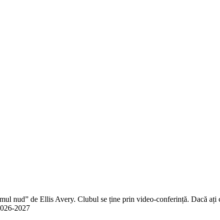
 nud” de Ellis Avery. Clubul se ține prin video-conferință. Dacă ați citit
n 2026-2027