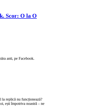
. Scor: O la O
băra anti, pe Facebook.
ul la replică nu funcționează?
oi, ești împotriva noastră – ne