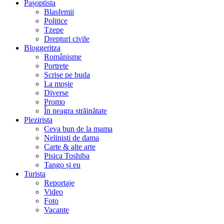
Pașoptista
Blasfemii
Politice
Tzepe
Drepturi civile
Bloggeritza
Românisme
Portrete
Scrise pe buda
La moșie
Diverse
Promo
În neagra străinătate
Plezirista
Ceva bun de la mama
Nelinisti de dama
Carte & alte arte
Pisica Toshiba
Tango și eu
Turista
Reportaje
Video
Foto
Vacante