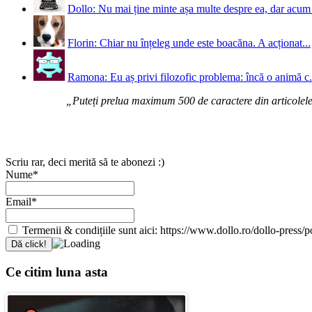
Dollo: Nu mai ține minte așa multe despre ea, dar acum 
Florin: Chiar nu înțeleg unde este boacăna. A acționat...
Ramona: Eu aș privi filozofic problema: încă o animă c.
„Puteți prelua maximum 500 de caractere din articolele d
Scriu rar, deci merită să te abonezi :)
Nume*
Email*
Termenii & condițiile sunt aici: https://www.dollo.ro/dollo-press/pol
Ce citim luna asta