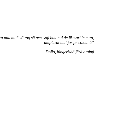
u mai mult vă rog să accesați butonul de like-uri în euro,
amplasat mai jos pe coloană”
Dollo, blogerizdă fără arginți