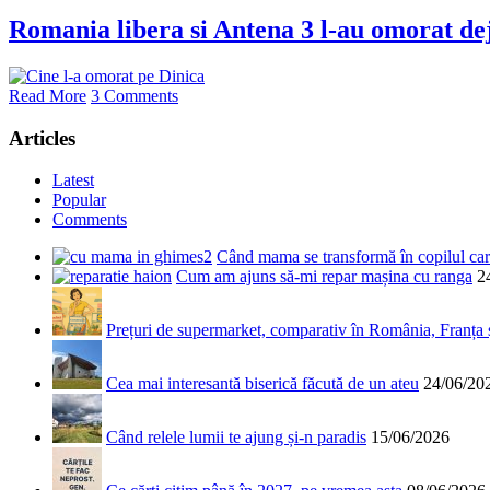
Romania libera si Antena 3 l-au omorat de
Read More
3 Comments
Articles
Latest
Popular
Comments
Când mama se transformă în copilul care
Cum am ajuns să-mi repar mașina cu ranga
2
Prețuri de supermarket, comparativ în România, Franța
Cea mai interesantă biserică făcută de un ateu
24/06/20
Când relele lumii te ajung și-n paradis
15/06/2026