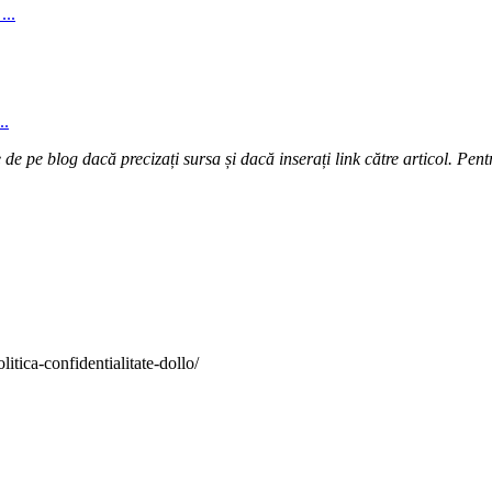
...
..
e pe blog dacă precizați sursa și dacă inserați link către articol. Pentr
itica-confidentialitate-dollo/