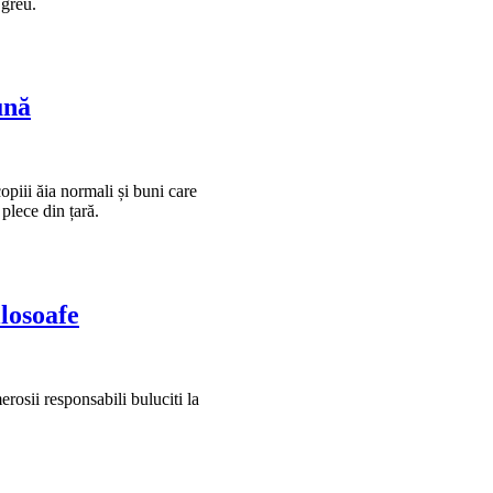
 greu.
ună
opiii ăia normali și buni care
plece din țară.
losoafe
rosii responsabili buluciti la