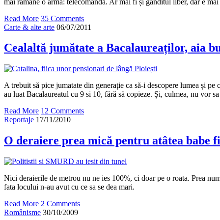
mai rămâne o armă: telecomanda. Ar mai fi și gânditul liber, dar e mai
Read More
35 Comments
Carte & alte arte
06/07/2011
Cealaltă jumătate a Bacalaureaților, aia b
A trebuit să pice jumatate din generație ca să-i descopere lumea și pe c
au luat Bacalaureatul cu 9 si 10, fără să copieze. Și, culmea, nu vor sa 
Read More
12 Comments
Reportaje
17/11/2010
O deraiere prea mică pentru atâtea babe fi
Nici deraierile de metrou nu ne ies 100%, ci doar pe o roata. Prea nume
fata locului n-au avut cu ce sa se dea mari.
Read More
2 Comments
Românisme
30/10/2009