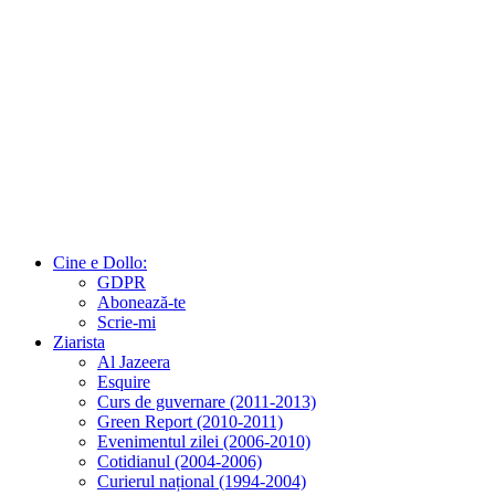
Cine e Dollo:
GDPR
Abonează-te
Scrie-mi
Ziarista
Al Jazeera
Esquire
Curs de guvernare (2011-2013)
Green Report (2010-2011)
Evenimentul zilei (2006-2010)
Cotidianul (2004-2006)
Curierul național (1994-2004)