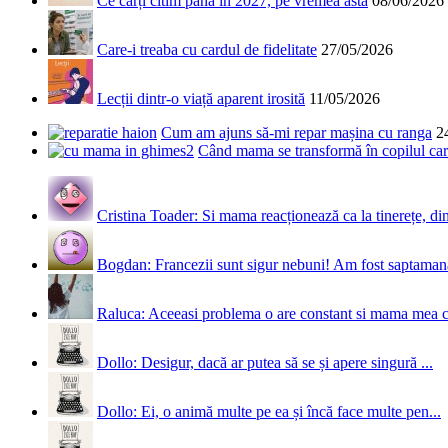
Ce cărți citim până în 2027, pe vremea asta
08/06/2026
Care-i treaba cu cardul de fidelitate
27/05/2026
Lecții dintr-o viață aparent irosită
11/05/2026
Cum am ajuns să-mi repar mașina cu ranga
2
Când mama se transformă în copilul care
Cristina Toader: Si mama reacționează ca la tinerețe, din
Bogdan: Francezii sunt sigur nebuni! Am fost saptamana 
Raluca: Aceeasi problema o are constant si mama mea 
Dollo: Desigur, dacă ar putea să se și apere singură ...
Dollo: Ei, o animă multe pe ea și încă face multe pen...