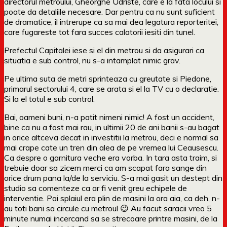
directorul metroului, Gheorghe Udriste, care e la fata locului si
poate da detaliile necesare. Dar pentru ca nu sunt suficient
de dramatice, il intrerupe ca sa mai dea legatura reporteritei,
care fugareste tot fara succes calatorii iesiti din tunel.
Prefectul Capitalei iese si el din metrou si da asigurari ca
situatia e sub control, nu s-a intamplat nimic grav.
Pe ultima suta de metri sprinteaza cu greutate si Piedone,
primarul sectorului 4, care se arata si el la TV cu o declaratie.
Si la el totul e sub control.
Bai, oameni buni, n-a patit nimeni nimic! A fost un accident,
bine ca nu a fost mai rau, in ultimii 20 de ani banii s-au bagat
in orice altceva decat in investitii la metrou, deci e normal sa
mai crape cate un tren din alea de pe vremea lui Ceausescu.
Ca despre o garnitura veche era vorba. In tara asta traim, si
trebuie doar sa zicem merci ca am scapat fara sange din
orice drum pana la/de la serviciu. S-a mai gasit un destept din
studio sa comenteze ca ar fi venit greu echipele de
interventie. Pai splaiul era plin de masini la ora aia, ca deh, n-
au toti bani sa circule cu metroul 😉 Au facut saracii vreo 5
minute numai incercand sa se strecoare printre masini, de la