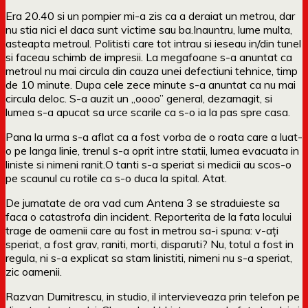
Era 20.40 si un pompier mi-a zis ca a deraiat un metrou, dar
nu stia nici el daca sunt victime sau ba.
Inauntru, lume multa,
asteapta metroul. Politisti care tot intrau si ieseau in/din tunel
si faceau schimb de impresii. La megafoane s-a anuntat ca
metroul nu mai circula din cauza unei defectiuni tehnice, timp
de 10 minute. Dupa cele zece minute s-a anuntat ca nu mai
circula deloc. S-a auzit un „oooo” general, dezamagit, si
lumea s-a apucat sa urce scarile ca s-o ia la pas spre casa.
Pana la urma s-a aflat ca a fost vorba de o roata care a luat-
o pe langa linie, trenul s-a oprit intre statii, lumea evacuata in
liniste si nimeni ranit.
O tanti s-a speriat si medicii au scos-o
pe scaunul cu rotile ca s-o duca la spital. Atat.
De jumatate de ora vad cum Antena 3 se straduieste sa
faca o catastrofa din incident. Reporterita de la fata locului
trage de oamenii care au fost in metrou sa-i spuna: v-ați
speriat, a fost grav, raniti, morti, disparuti? Nu, totul a fost in
regula, ni s-a explicat sa stam linistiti, nimeni nu s-a speriat,
zic oamenii.
Razvan Dumitrescu, in studio, il intervieveaza prin telefon pe