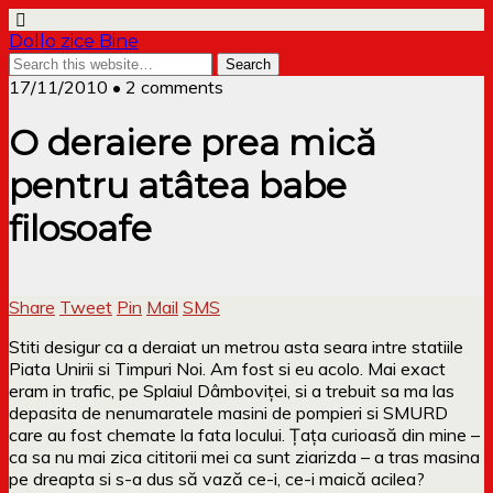
Dollo zice Bine
17/11/2010 • 2 comments
O deraiere prea mică
pentru atâtea babe
filosoafe
Share
Tweet
Pin
Mail
SMS
Stiti desigur ca a deraiat un metrou asta seara intre statiile
Piata Unirii si Timpuri Noi. Am fost si eu acolo. Mai exact
eram in trafic, pe Splaiul Dâmboviței, si a trebuit sa ma las
depasita de nenumaratele masini de pompieri si SMURD
care au fost chemate la fata locului. Țața curioasă din mine –
ca sa nu mai zica cititorii mei ca sunt ziarizda – a tras masina
pe dreapta si s-a dus să vază ce-i, ce-i maică acilea?