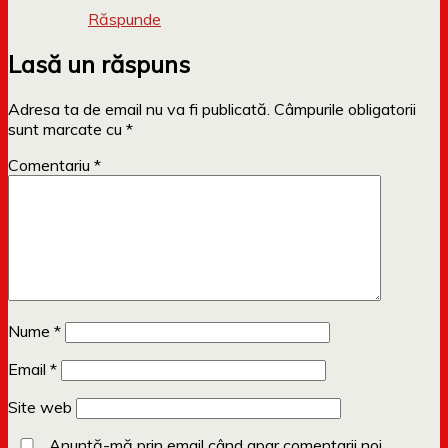
Răspunde
Lasă un răspuns
Adresa ta de email nu va fi publicată.
Câmpurile obligatorii
sunt marcate cu
*
Comentariu
*
Nume
*
Email
*
Site web
Anunță-mă prin email când apar comentarii noi.