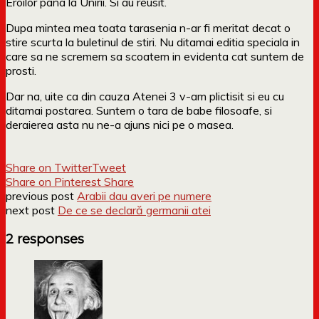
Eroilor pana la Unirii. Si au reusit.
Dupa mintea mea toata tarasenia n-ar fi meritat decat o
stire scurta la buletinul de stiri. Nu ditamai editia speciala in
care sa ne scremem sa scoatem in evidenta cat suntem de
prosti.
Dar na, uite ca din cauza Atenei 3 v-am plictisit si eu cu
ditamai postarea. Suntem o tara de babe filosoafe, si
deraierea asta nu ne-a ajuns nici pe o masea.
Share on Twitter
Tweet
Share on Pinterest
Share
previous post
Arabii dau averi pe numere
next post
De ce se declară germanii atei
2 responses