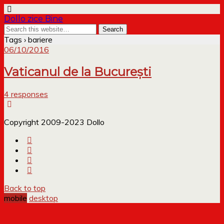
Dollo zice Bine
Tags › bariere
06/10/2016
Vaticanul de la București
4 responses
Copyright 2009-2023 Dollo
Back to top
mobile
desktop