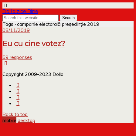
Dollo zice Bine
Tags › campanie electorală președinție 2019
08/11/2019
Eu cu cine votez?
59 responses
Copyright 2009-2023 Dollo
Back to top
mobile
desktop